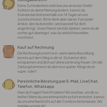
Deine Zufriedenheit steht bei uns an erster Stelle!
Solltest du deine Meinung ändern, kannst du
Standardartikel innerhalb von 14 Tagen an uns
zurückschicken. Bitte denk aber daran: Fast jeder
Artikel, den du bestellst, wird speziell für dich
angefertigt. Unser Planet wird dir danken, wenn du dir
vorher gut überlegst, was du wirklich bestellen
möchtest.
Kauf auf Rechnung
Die Rechnung kommt erst, wenn deine Bestellung
bereits auf dem Weg zu dir ist. Du kannst dich
entspannen und dich auf deine Lieferung freuen. Um die
Zahlung kümmerst du dich erst später. Klingt doch
super, oder?
Persönliche Beratung per E-Mail, LiveChat,
Telefon, Whatsapp
Hast du Fragen? Kein Problem! Wir sind hier, um dir zu
helfen! Wenn du uns einmal nicht sofort erreichst, kannst
du uns eine Nachricht auf der Combox hinterlassen. Wir
melden uns bei dir!