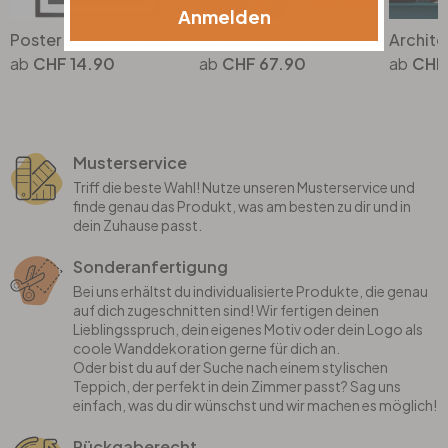
Anmelden
Poster Mielu - James
Kindertapete, Vliestapete mit Illustration Kids Walls weiss, bunt
CHF 14.90
CHF 67.90
CHF
Musterservice
Triff die beste Wahl! Nutze unseren Musterservice und
finde genau das Produkt, was am besten zu dir und in
dein Zuhause passt.
Sonderanfertigung
Bei uns erhältst du individualisierte Produkte, die genau
auf dich zugeschnitten sind! Wir fertigen deinen
Lieblingsspruch, dein eigenes Motiv oder dein Logo als
coole Wanddekoration gerne für dich an.
Oder bist du auf der Suche nach einem stylischen
Teppich, der perfekt in dein Zimmer passt? Sag uns
einfach, was du dir wünschst und wir machen es möglich!
Rückgaberecht