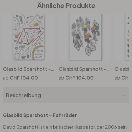
Ähnliche Produkte
Büro
Bad
Eingangsbereich
Glasbild Sparshott - Aufbau eines Fahrrads
Glasbild Sparshott - Peloton
CHF 104.00
CHF 104.00
CHF
Beschreibung
Glasbild Sparshott – Fahrräder
David Sparshott ist ein britischer Illustrator, der 2006 sein