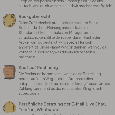
Teppich, der perfekt in dein Zimmer passt? Sag uns
einfach, was du dir wünschst und wir machen es möglich!
Rückgaberecht
Deine Zufriedenheit steht bei uns an erster Stelle!
Solltest du deine Meinung ändern, kannst du
Standardartikel innerhalb von 14 Tagen an uns
zurückschicken. Bitte denk aber daran: Fast jeder
Artikel, den du bestellst, wird speziell für dich
angefertigt. Unser Planet wird dir danken, wenn du dir
vorher gut überlegst, was du wirklich bestellen
möchtest.
Kauf auf Rechnung
Die Rechnung kommt erst, wenn deine Bestellung
bereits auf dem Weg zu dir ist. Du kannst dich
entspannen und dich auf deine Lieferung freuen. Um die
Zahlung kümmerst du dich erst später. Klingt doch
super, oder?
Persönliche Beratung per E-Mail, LiveChat,
Telefon, Whatsapp