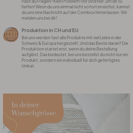
Hast du Fragen? Kein Problem! Wir sind hier, um dir zu
helfen! Wenn du uns einmal nicht sofort erreichst, kannst
du uns eine Nachricht auf der Combox hinterlassen. Wir
melden uns bei dir!
Produktion in CH und EU
Bei uns werden fast alle Produkte mit viel Liebe in der
Schweiz & Europa hergestellt. Und das Beste daran? Die
Produktion startet erst, wenn du deine Bestellung
aufgibst. Das bedeutet, bei uns bestellst du nicht nur ein
Produkt, sondern ein individuell für dich gefertigtes
Unikat.