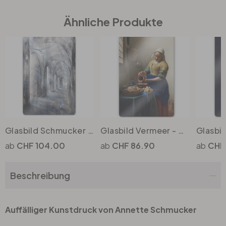
Ähnliche Produkte
Büro
Bad
Eingangsbereich
Glasbild Schmucker - Licht und Schatten
Glasbild Vermeer - Das Mädchen mit dem Milchkrug
CHF 104.00
CHF 86.90
CHF
Beschreibung
Auffälliger Kunstdruck von Annette Schmucker