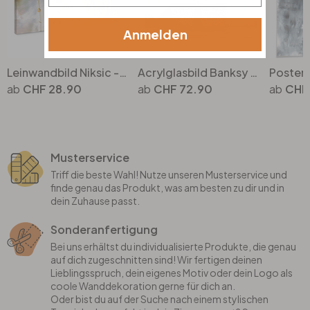
Anmelden
Leinwandbild Niksic - Golden Eye - Panorama
Acrylglasbild Banksy - Life is short
CHF 28.90
CHF 72.90
CHF 
Musterservice
Triff die beste Wahl! Nutze unseren Musterservice und
finde genau das Produkt, was am besten zu dir und in
dein Zuhause passt.
Sonderanfertigung
Bei uns erhältst du individualisierte Produkte, die genau
auf dich zugeschnitten sind! Wir fertigen deinen
Lieblingsspruch, dein eigenes Motiv oder dein Logo als
coole Wanddekoration gerne für dich an.
Oder bist du auf der Suche nach einem stylischen