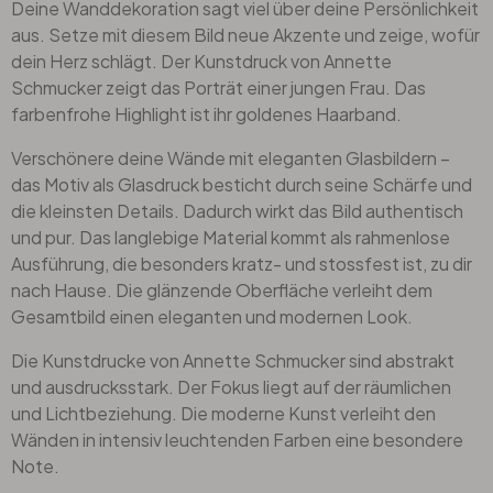
Deine Wanddekoration sagt viel über deine Persönlichkeit
aus. Setze mit diesem Bild neue Akzente und zeige, wofür
dein Herz schlägt. Der Kunstdruck von Annette
Schmucker zeigt das Porträt einer jungen Frau. Das
farbenfrohe Highlight ist ihr goldenes Haarband.
Verschönere deine Wände mit eleganten Glasbildern –
das Motiv als Glasdruck besticht durch seine Schärfe und
die kleinsten Details. Dadurch wirkt das Bild authentisch
und pur. Das langlebige Material kommt als rahmenlose
Ausführung, die besonders kratz- und stossfest ist, zu dir
nach Hause. Die glänzende Oberfläche verleiht dem
Gesamtbild einen eleganten und modernen Look.
Die Kunstdrucke von Annette Schmucker sind abstrakt
und ausdrucksstark. Der Fokus liegt auf der räumlichen
und Lichtbeziehung. Die moderne Kunst verleiht den
Wänden in intensiv leuchtenden Farben eine besondere
Note.