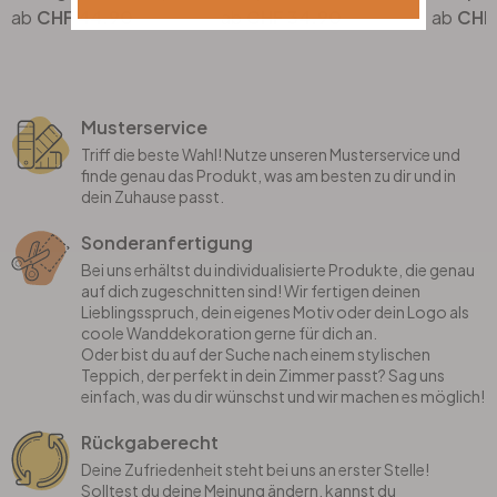
CHF 44.90
CHF 34.90
CHF 
Musterservice
Triff die beste Wahl! Nutze unseren Musterservice und
finde genau das Produkt, was am besten zu dir und in
dein Zuhause passt.
Sonderanfertigung
Bei uns erhältst du individualisierte Produkte, die genau
auf dich zugeschnitten sind! Wir fertigen deinen
Lieblingsspruch, dein eigenes Motiv oder dein Logo als
coole Wanddekoration gerne für dich an.
Oder bist du auf der Suche nach einem stylischen
Teppich, der perfekt in dein Zimmer passt? Sag uns
einfach, was du dir wünschst und wir machen es möglich!
Rückgaberecht
Deine Zufriedenheit steht bei uns an erster Stelle!
Solltest du deine Meinung ändern, kannst du