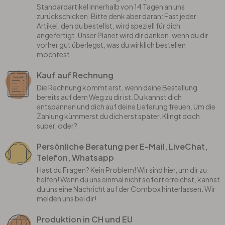
Standardartikel innerhalb von 14 Tagen an uns
zurückschicken. Bitte denk aber daran: Fast jeder
Artikel, den du bestellst, wird speziell für dich
angefertigt. Unser Planet wird dir danken, wenn du dir
vorher gut überlegst, was du wirklich bestellen
möchtest.
Kauf auf Rechnung
Die Rechnung kommt erst, wenn deine Bestellung
bereits auf dem Weg zu dir ist. Du kannst dich
entspannen und dich auf deine Lieferung freuen. Um die
Zahlung kümmerst du dich erst später. Klingt doch
super, oder?
Persönliche Beratung per E-Mail, LiveChat,
Telefon, Whatsapp
Hast du Fragen? Kein Problem! Wir sind hier, um dir zu
helfen! Wenn du uns einmal nicht sofort erreichst, kannst
du uns eine Nachricht auf der Combox hinterlassen. Wir
melden uns bei dir!
Produktion in CH und EU