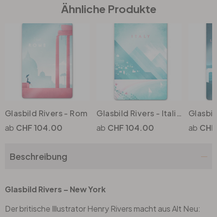
Ähnliche Produkte
Büro
Bad
Eingangsbereich
Glasbild Rivers - Rom
Glasbild Rivers - Italien
CHF 104.00
CHF 104.00
CHF
Beschreibung
Glasbild Rivers – New York
Der britische Illustrator Henry Rivers macht aus Alt Neu: