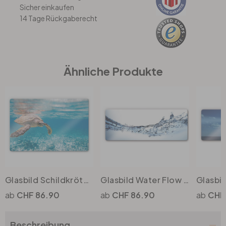
Sicher einkaufen
14 Tage Rückgaberecht
Büro
Bad
Ähnliche Produkte
Eingangsbereich
Glasbild Schildkröte auf Reisen
Glasbild Water Flow Panorama
CHF 86.90
CHF 86.90
CHF
Beschreibung