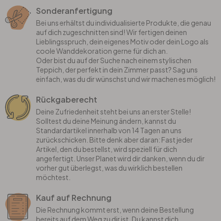
Sonderanfertigung
Bei uns erhältst du individualisierte Produkte, die genau
auf dich zugeschnitten sind! Wir fertigen deinen
Lieblingsspruch, dein eigenes Motiv oder dein Logo als
coole Wanddekoration gerne für dich an.
Oder bist du auf der Suche nach einem stylischen
Teppich, der perfekt in dein Zimmer passt? Sag uns
einfach, was du dir wünschst und wir machen es möglich!
Rückgaberecht
Deine Zufriedenheit steht bei uns an erster Stelle!
Solltest du deine Meinung ändern, kannst du
Standardartikel innerhalb von 14 Tagen an uns
zurückschicken. Bitte denk aber daran: Fast jeder
Artikel, den du bestellst, wird speziell für dich
angefertigt. Unser Planet wird dir danken, wenn du dir
vorher gut überlegst, was du wirklich bestellen
möchtest.
Kauf auf Rechnung
Die Rechnung kommt erst, wenn deine Bestellung
bereits auf dem Weg zu dir ist. Du kannst dich