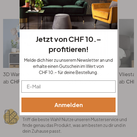
Top Seller
Jetzt von CHF 10.–
profitieren!
Melde dich hier zu unserem Newsletter an und
erhalte einen Gutschein im Wert von
CHF 10.– für deine Bestellung.
3D Wandtattoo National Geographic Frecher Eisbär
Paravent, Raumteiler freistehend, Trennwand - Herbstlicher See
CHF 38.90
CHF 165.00
CHF
Email
Anmelden
Musterservice
Triff die beste Wahl! Nutze unseren Musterservice und
finde genau das Produkt, was am besten zu dir und in
dein Zuhause passt.