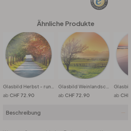
Büro
Ähnliche Produkte
Bad
Eingangsbereich
Glasbild Herbst - rund
Glasbild Weinlandschaft - rund
CHF 72.90
CHF 72.90
CHF
Beschreibung