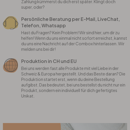
Zahlung kümmerst du dich erst später. Klingt doch
super, oder?
Persönliche Beratung per E-Mail, LiveChat,
Telefon, Whatsapp
Hast du Fragen? Kein Problem! Wir sind hier, um dir zu
helfen! Wenn du uns einmal nicht sofort erreichst, kannst
du uns eine Nachricht auf der Combox hinterlassen. Wir
melden uns bei dir!
Produktion in CH und EU
Bei uns werden fast alle Produkte mit viel Liebe in der
Schweiz & Europa hergestellt. Und das Beste daran? Die
Produktion startet erst, wenn du deine Bestellung
aufgibst. Das bedeutet, bei uns bestellst du nicht nur ein
Produkt, sondern ein individuell für dich gefertigtes
Unikat.