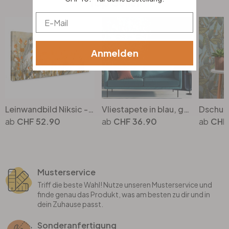
Top Seller
Email
Anmelden
Leinwandbild Niksic - Morgenlicht
Vliestapete in blau, grün, beige Marmoroptik SteinGrafisch Modern
CHF 52.90
CHF 36.90
CHF 
Musterservice
Triff die beste Wahl! Nutze unseren Musterservice und
finde genau das Produkt, was am besten zu dir und in
dein Zuhause passt.
Sonderanfertigung