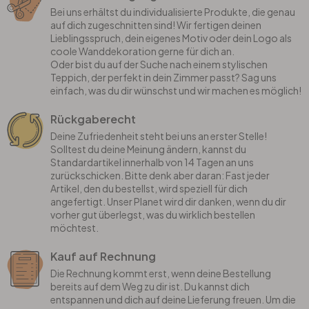
Bei uns erhältst du individualisierte Produkte, die genau
auf dich zugeschnitten sind! Wir fertigen deinen
Lieblingsspruch, dein eigenes Motiv oder dein Logo als
coole Wanddekoration gerne für dich an.
Oder bist du auf der Suche nach einem stylischen
Teppich, der perfekt in dein Zimmer passt? Sag uns
einfach, was du dir wünschst und wir machen es möglich!
Rückgaberecht
Deine Zufriedenheit steht bei uns an erster Stelle!
Solltest du deine Meinung ändern, kannst du
Standardartikel innerhalb von 14 Tagen an uns
zurückschicken. Bitte denk aber daran: Fast jeder
Artikel, den du bestellst, wird speziell für dich
angefertigt. Unser Planet wird dir danken, wenn du dir
vorher gut überlegst, was du wirklich bestellen
möchtest.
Kauf auf Rechnung
Die Rechnung kommt erst, wenn deine Bestellung
bereits auf dem Weg zu dir ist. Du kannst dich
entspannen und dich auf deine Lieferung freuen. Um die