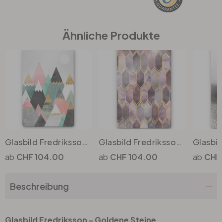
Büro
Ähnliche Produkte
Bad
Eingangsbereich
Glasbild Fredriksson - Bunte Berge
Glasbild Fredriksson - Glasmalerei - Rosé und Gold
CHF 104.00
CHF 104.00
CHF
Beschreibung
Glasbild Fredriksson - Goldene Steine