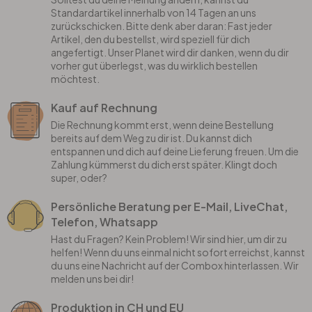
Standardartikel innerhalb von 14 Tagen an uns
zurückschicken. Bitte denk aber daran: Fast jeder
Artikel, den du bestellst, wird speziell für dich
angefertigt. Unser Planet wird dir danken, wenn du dir
vorher gut überlegst, was du wirklich bestellen
möchtest.
Kauf auf Rechnung
Die Rechnung kommt erst, wenn deine Bestellung
bereits auf dem Weg zu dir ist. Du kannst dich
entspannen und dich auf deine Lieferung freuen. Um die
Zahlung kümmerst du dich erst später. Klingt doch
super, oder?
Persönliche Beratung per E-Mail, LiveChat,
Telefon, Whatsapp
Hast du Fragen? Kein Problem! Wir sind hier, um dir zu
helfen! Wenn du uns einmal nicht sofort erreichst, kannst
du uns eine Nachricht auf der Combox hinterlassen. Wir
melden uns bei dir!
Produktion in CH und EU