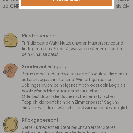
CHF 28.90
CHF 52.90
CHF
Musterservice
Triff die beste Wahl! Nutze unseren Musterservice und
finde genau das Produkt, was am besten zu dir und in
dein Zuhause passt.
Sonderanfertigung
Bei uns erhältst du individualisierte Produkte, die genau
auf dich zugeschnitten sind! Wir fertigen deinen
Lieblingsspruch, dein eigenes Motiv oder dein Logo als
coole Wanddekoration gerne für dich an.
Oder bist du auf der Suche nach einem stylischen
Teppich, der perfekt in dein Zimmer passt? Sag uns
einfach, was du dir wünschst und wir machen es möglich!
Rückgaberecht
Deine Zufriedenheit steht bei uns an erster Stelle!
Solltest du deine Meinung ändern, kannst du