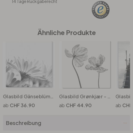
14 Tage Rückgaberecht
Büro
Ähnliche Produkte
Bad
Eingangsbereich
Glasbild Gänseblümchen im Detail - quadratisch
Glasbild Grønkjær - Tulpenblüte
CHF 36.90
CHF 44.90
CHF
Beschreibung