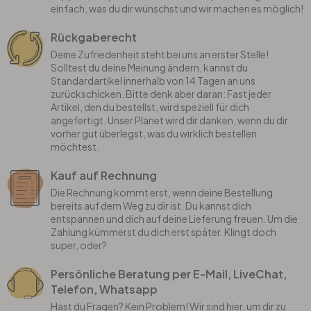
einfach, was du dir wünschst und wir machen es möglich!
Rückgaberecht
Deine Zufriedenheit steht bei uns an erster Stelle!
Solltest du deine Meinung ändern, kannst du
Standardartikel innerhalb von 14 Tagen an uns
zurückschicken. Bitte denk aber daran: Fast jeder
Artikel, den du bestellst, wird speziell für dich
angefertigt. Unser Planet wird dir danken, wenn du dir
vorher gut überlegst, was du wirklich bestellen
möchtest.
Kauf auf Rechnung
Die Rechnung kommt erst, wenn deine Bestellung
bereits auf dem Weg zu dir ist. Du kannst dich
entspannen und dich auf deine Lieferung freuen. Um die
Zahlung kümmerst du dich erst später. Klingt doch
super, oder?
Persönliche Beratung per E-Mail, LiveChat,
Telefon, Whatsapp
Hast du Fragen? Kein Problem! Wir sind hier, um dir zu