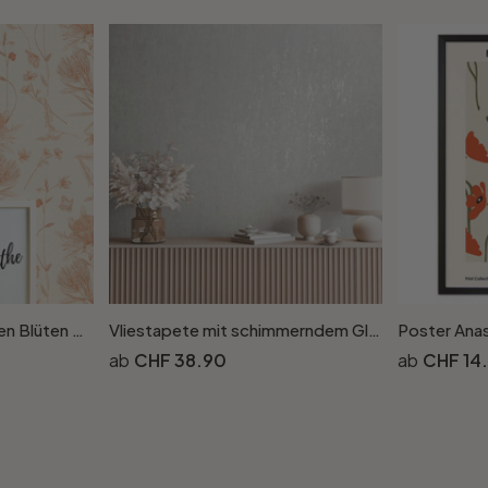
Tapete mit gezeichneten Blüten Weiss Beige - Vliestapete floral mit Blumen
Vliestapete mit schimmerndem Glanz grau, beige Betonoptik
CHF 38.90
CHF 14