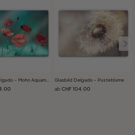
Glasbild Delgado - Mohn Aquamarin
Glasbild Delgado - Pusteblume
G
4.00
CHF 104.00