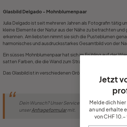
Glasbild Delgado - Mohnblumenpaar
Büro
Julia Delgado ist seit mehreren Jahren als Fotografin tätig u
kleine Elemente der Natur aus der Nähe zu betrachten und g
Bad
erkennen. Am liebsten nimmt sie sich die Pusteblumen genau 
harmonisches und ausdrucksstarkes Gesamtbild von der Na
Eingangsbereich
Ein süsses Mohnblumenpaar hat sich im Frühling auf der Wie
satten Farben, die die Wand zum Strahlen bringen!
Das Glasbild ist in verschiedenen Grössen erhältlich.
Jetzt v
prof
Melde dich hier
Dein Wunsch? Unser Service! Gerne können wir am 
an und erhalte 
unser
Anfrageformular
mit.
von CHF 10.– 