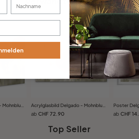
Verwandte Produkte
nachname
nmelden
Leinwandbild Delgado - Mohnblumenpaar
Acrylglasbild Delgado - Mohnblumenpaar
Poster Del
CHF 72.90
CHF 14
Top Seller