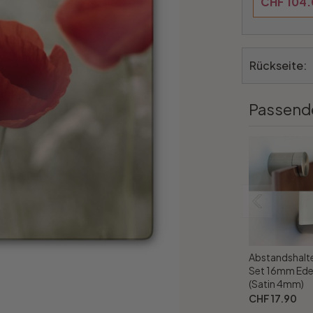
CHF 104
Rückseite:
Passend
Abstandshalte
Set 16mm Ede
(Satin 4mm)
CHF 17.90