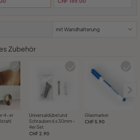
.00
CHF 159.00
mit Wandhalterung
es Zubehör
r 4- er
Universaldübel und
Glasmarker
lstahl
Schrauben 6 x 30mm -
CHF 5.90
4er Set
CHF 2.90