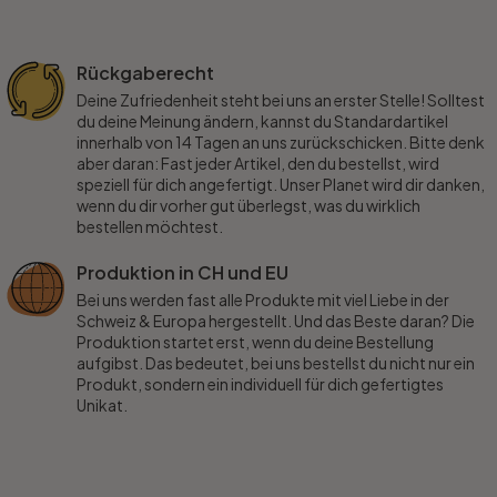
Rückgaberecht
Deine Zufriedenheit steht bei uns an erster Stelle! Solltest
du deine Meinung ändern, kannst du Standardartikel
innerhalb von 14 Tagen an uns zurückschicken. Bitte denk
aber daran: Fast jeder Artikel, den du bestellst, wird
speziell für dich angefertigt. Unser Planet wird dir danken,
wenn du dir vorher gut überlegst, was du wirklich
bestellen möchtest.
Produktion in CH und EU
Bei uns werden fast alle Produkte mit viel Liebe in der
Schweiz & Europa hergestellt. Und das Beste daran? Die
Produktion startet erst, wenn du deine Bestellung
aufgibst. Das bedeutet, bei uns bestellst du nicht nur ein
Produkt, sondern ein individuell für dich gefertigtes
Unikat.