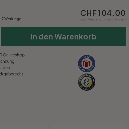
CHF 104.00
4-7 Werktage
zzgl.
Verpackung und Versand
In den Warenkorb
 Onlineshop
echnung
kaufen
ückgaberecht