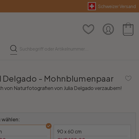
Schweizer Versand
d Delgado - Mohnblumenpaar
ch von Naturfotografien von Julia Delgado verzaubern!
 wählen:
m
90 x 60 cm