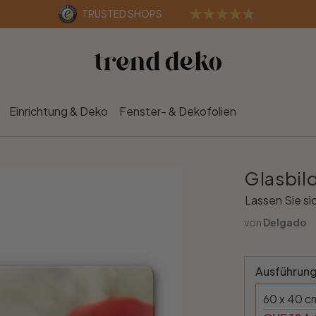
TRUSTED SHOPS
Einrichtung & Deko
Fenster- & Dekofolien
Glasbil
Lassen Sie si
von
Delgado
Ausführung
60 x 40 c