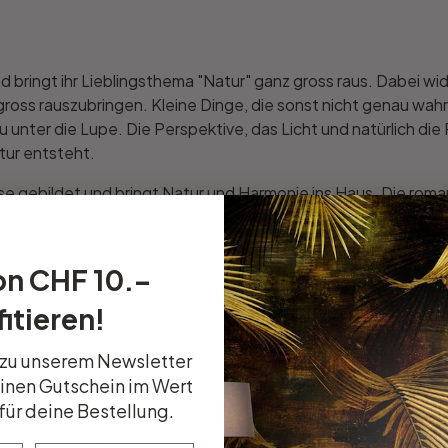
nd bringt ihr Lieblingsthema "Natur" ganz gross raus. Dabei wid
ross rauszubringen. Kleine Dinge, die sonst nicht genau wahr
unter die Lupe. Die Perspektive, das Licht und natürlich die 
tur entsteht.
se gebildet und bringt Natur und Harmonie ins Haus. Die roma
on CHF 10.–
itieren!
 zu unserem Newsletter
Motiv etwas ändern oder deine persönlichen Wünsche ganz n
einen Gutschein im Wert
für deine Bestellung.