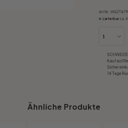
Art.Nr.:
WA271679
Lieferbar
ca. 
SCHWEIZER
Kauf auf R
Sicher ein
14 Tage R
Ähnliche Produkte