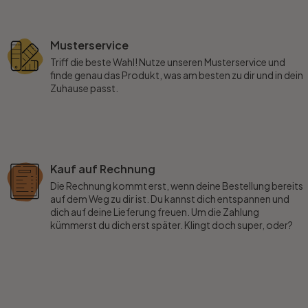
Musterservice
Triff die beste Wahl! Nutze unseren Musterservice und
finde genau das Produkt, was am besten zu dir und in dein
Zuhause passt.
Kauf auf Rechnung
Die Rechnung kommt erst, wenn deine Bestellung bereits
auf dem Weg zu dir ist. Du kannst dich entspannen und
dich auf deine Lieferung freuen. Um die Zahlung
kümmerst du dich erst später. Klingt doch super, oder?