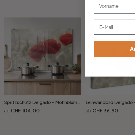
vorname
Email
A
Spritzschutz Delgado - Mohnblumenpaar
CHF 104.00
CHF 36.90