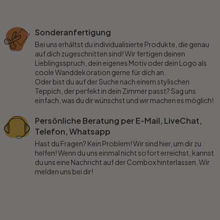
Sonderanfertigung
Bei uns erhältst du individualisierte Produkte, die genau
auf dich zugeschnitten sind! Wir fertigen deinen
Lieblingsspruch, dein eigenes Motiv oder dein Logo als
coole Wanddekoration gerne für dich an.
Oder bist du auf der Suche nach einem stylischen
Teppich, der perfekt in dein Zimmer passt? Sag uns
einfach, was du dir wünschst und wir machen es möglich!
Persönliche Beratung per E-Mail, LiveChat,
Telefon, Whatsapp
Hast du Fragen? Kein Problem! Wir sind hier, um dir zu
helfen! Wenn du uns einmal nicht sofort erreichst, kannst
du uns eine Nachricht auf der Combox hinterlassen. Wir
melden uns bei dir!