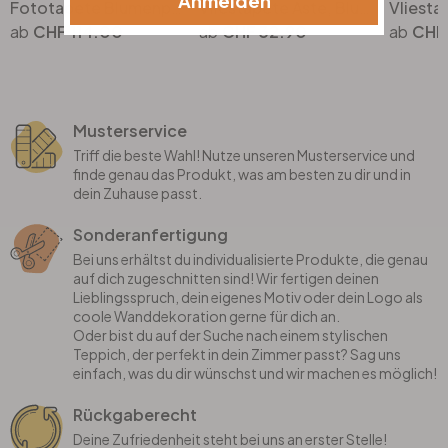
Anmelden
Fototapete Blumenpracht in warmen Pastelltönen - Paksoylu
Vliestapete Äste, Blumen Floral Natur matt in Grün Weiss
CHF 114.00
CHF 32.90
CHF 
Musterservice
Triff die beste Wahl! Nutze unseren Musterservice und
finde genau das Produkt, was am besten zu dir und in
dein Zuhause passt.
Sonderanfertigung
Bei uns erhältst du individualisierte Produkte, die genau
auf dich zugeschnitten sind! Wir fertigen deinen
Lieblingsspruch, dein eigenes Motiv oder dein Logo als
coole Wanddekoration gerne für dich an.
Oder bist du auf der Suche nach einem stylischen
Teppich, der perfekt in dein Zimmer passt? Sag uns
einfach, was du dir wünschst und wir machen es möglich!
Rückgaberecht
Deine Zufriedenheit steht bei uns an erster Stelle!