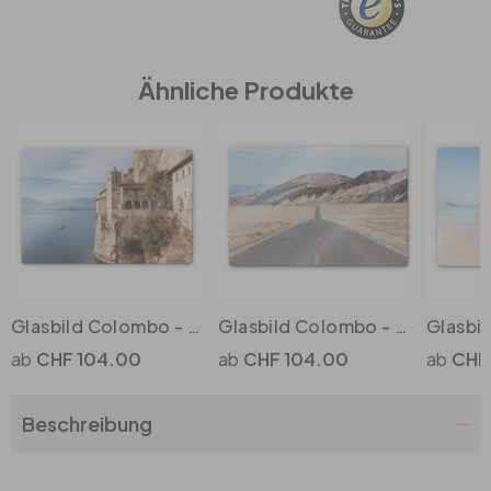
Büro
Ähnliche Produkte
Bad
Eingangsbereich
Glasbild Colombo - Am Lago Maggiore
Glasbild Colombo - Death Valley
CHF 104.00
CHF 104.00
CHF
Beschreibung