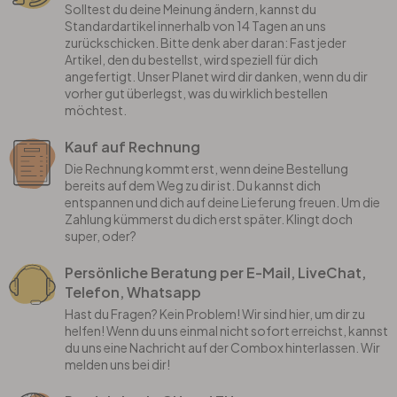
Solltest du deine Meinung ändern, kannst du
Standardartikel innerhalb von 14 Tagen an uns
zurückschicken. Bitte denk aber daran: Fast jeder
Artikel, den du bestellst, wird speziell für dich
angefertigt. Unser Planet wird dir danken, wenn du dir
vorher gut überlegst, was du wirklich bestellen
möchtest.
Kauf auf Rechnung
Die Rechnung kommt erst, wenn deine Bestellung
bereits auf dem Weg zu dir ist. Du kannst dich
entspannen und dich auf deine Lieferung freuen. Um die
Zahlung kümmerst du dich erst später. Klingt doch
super, oder?
Persönliche Beratung per E-Mail, LiveChat,
Telefon, Whatsapp
Hast du Fragen? Kein Problem! Wir sind hier, um dir zu
helfen! Wenn du uns einmal nicht sofort erreichst, kannst
du uns eine Nachricht auf der Combox hinterlassen. Wir
melden uns bei dir!