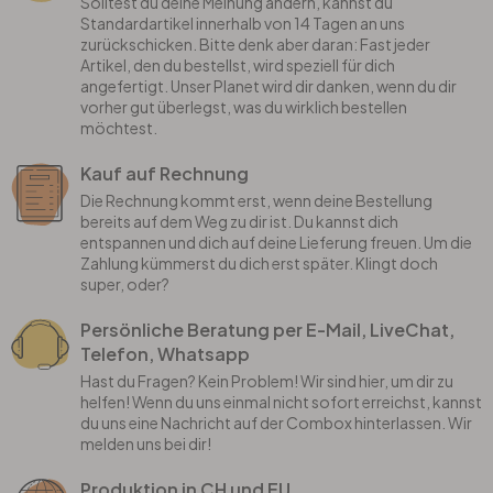
Solltest du deine Meinung ändern, kannst du
Standardartikel innerhalb von 14 Tagen an uns
zurückschicken. Bitte denk aber daran: Fast jeder
Artikel, den du bestellst, wird speziell für dich
angefertigt. Unser Planet wird dir danken, wenn du dir
vorher gut überlegst, was du wirklich bestellen
möchtest.
Kauf auf Rechnung
Die Rechnung kommt erst, wenn deine Bestellung
bereits auf dem Weg zu dir ist. Du kannst dich
entspannen und dich auf deine Lieferung freuen. Um die
Zahlung kümmerst du dich erst später. Klingt doch
super, oder?
Persönliche Beratung per E-Mail, LiveChat,
Telefon, Whatsapp
Hast du Fragen? Kein Problem! Wir sind hier, um dir zu
helfen! Wenn du uns einmal nicht sofort erreichst, kannst
du uns eine Nachricht auf der Combox hinterlassen. Wir
melden uns bei dir!
Produktion in CH und EU