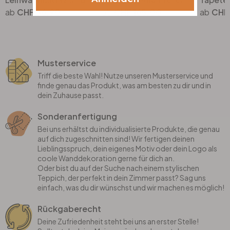
CHF 36.90
CHF 165.00
CHF 
Musterservice
Triff die beste Wahl! Nutze unseren Musterservice und
finde genau das Produkt, was am besten zu dir und in
dein Zuhause passt.
Sonderanfertigung
Bei uns erhältst du individualisierte Produkte, die genau
auf dich zugeschnitten sind! Wir fertigen deinen
Lieblingsspruch, dein eigenes Motiv oder dein Logo als
coole Wanddekoration gerne für dich an.
Oder bist du auf der Suche nach einem stylischen
Teppich, der perfekt in dein Zimmer passt? Sag uns
einfach, was du dir wünschst und wir machen es möglich!
Rückgaberecht
Deine Zufriedenheit steht bei uns an erster Stelle!