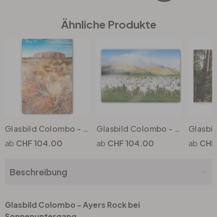
Ähnliche Produkte
Büro
Bad
Eingangsbereich
Glasbild Colombo - Ayers Rock
Glasbild Colombo - Die Schafherde
CHF 104.00
CHF 104.00
CHF
Beschreibung
Glasbild Colombo - Ayers Rock bei
Sonnenuntergang