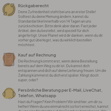
Rückgaberecht
Deine Zufriedenheit steht bei uns an erster Stelle!
Solltest du deine Meinung ändern, kannst du
Standardartikel innerhalb von 14 Tagen an uns
zurückschicken. Bitte denk aber daran: Fast jeder
Artikel, den du bestellst, wird speziell für dich
angefertigt. Unser Planet wird dir danken, wenn du dir
vorher gut überlegst, was du wirklich bestellen
möchtest.
Kauf auf Rechnung
Die Rechnung kommt erst, wenn deine Bestellung
bereits auf dem Weg zu dir ist. Du kannst dich
entspannen und dich auf deine Lieferung freuen. Um die
Zahlung kümmerst du dich erst später. Klingt doch
super, oder?
Persönliche Beratung per E-Mail, LiveChat,
Telefon, Whatsapp
Hast du Fragen? Kein Problem! Wir sind hier, um dir zu
helfen! Wenn du uns einmal nicht sofort erreichst, kannst