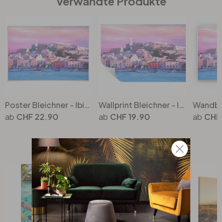
Verwandte Produkte
Poster Bleichner - Ibiza - The Pearl of the Mediterranean
Wallprint Bleichner - Ibiza-The Pearl of the Mediterranean
CHF 22.90
CHF 19.90
CHF
Top Seller