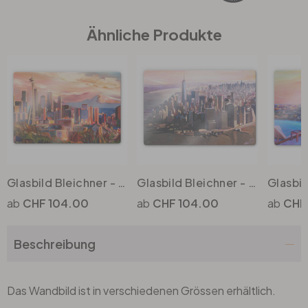
Ähnliche Produkte
Büro
Bad
Eingangsbereich
Glasbild Bleichner - Seattle
Glasbild Bleichner - Manhattan Freedom
CHF 104.00
CHF 104.00
CHF
Beschreibung
Das Wandbild ist in verschiedenen Grössen erhältlich.