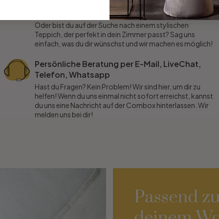
Lieblingsspruch, dein eigenes Motiv oder dein Logo als
coole Wanddekoration gerne für dich an.
Oder bist du auf der Suche nach einem stylischen
Teppich, der perfekt in dein Zimmer passt? Sag uns
einfach, was du dir wünschst und wir machen es möglich!
Persönliche Beratung per E-Mail, LiveChat,
Telefon, Whatsapp
Hast du Fragen? Kein Problem! Wir sind hier, um dir zu
helfen! Wenn du uns einmal nicht sofort erreichst, kannst
du uns eine Nachricht auf der Combox hinterlassen. Wir
melden uns bei dir!