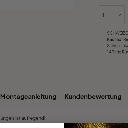
SCHWEIZER
Kauf auf R
Sicher ein
14 Tage R
Montageanleitung
Kundenbewertung
ungels ist aufregend!