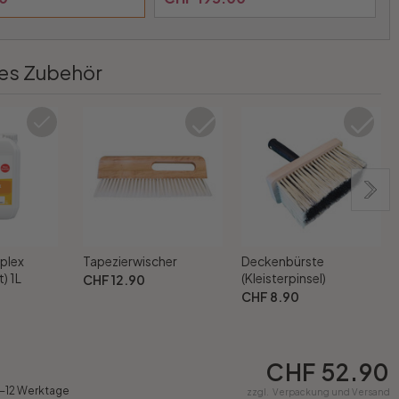
es Zubehör
plex
Tapezierwischer
Deckenbürste
) 1L
(Kleisterpinsel)
CHF 12.90
CHF 8.90
CHF 52.90
9-12 Werktage
zzgl.
Verpackung und Versand