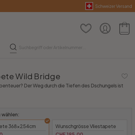
Schweizer Versand
ete Wild Bridge
Abenteuer? Der Weg durch die Tiefen des Dschungels ist
 wählen:
pete 368x254cm
Wunschgrösse Vliestapete
0
CHF 195.00