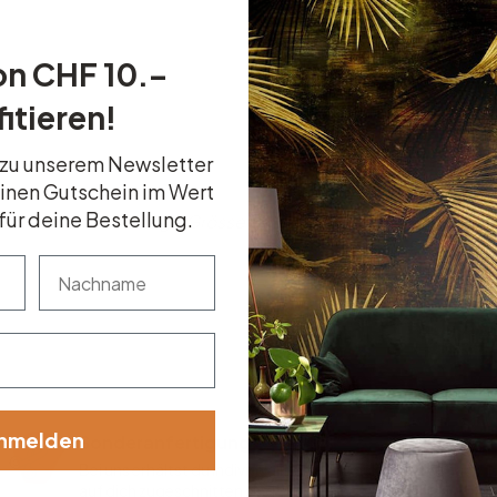
on CHF 10.–
itieren!
 zu unserem Newsletter
einen Gutschein im Wert
für deine Bestellung.
otiv oder die richtige Grösse gefunden? Teile uns deine W
nachname
nmelden
Sonderanfertigung
Bei uns erhältst du individualisierte Produkte, die genau
auf dich zugeschnitten sind! Wir fertigen deinen