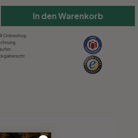
In den Warenkorb
 Onlineshop
echnung
kaufen
ückgaberecht