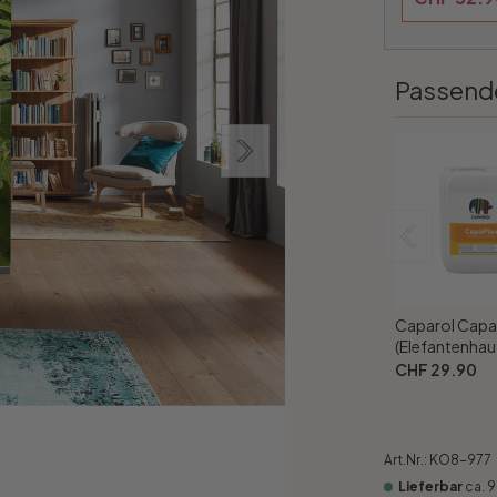
Passend
Caparol Capa
(Elefantenhaut
CHF 29.90
Art.Nr.:
KO8-977
Lieferbar
ca. 