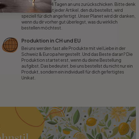
innerhalb von 14 Tagen an uns zurückschicken. Bitte denk
aber daran: Fast jeder Artikel, den du bestellst, wird
speziell für dich angefertigt. Unser Planet wird dir danken,
wenn du dir vorher gut überlegst, was du wirklich
bestellen möchtest.
Produktion in CH und EU
Bei uns werden fast alle Produkte mit viel Liebe in der
Schweiz & Europa hergestellt. Und das Beste daran? Die
Produktion startet erst, wenn du deine Bestellung
aufgibst. Das bedeutet, bei uns bestellst du nicht nur ein
Produkt, sondern ein individuell für dich gefertigtes
Unikat.