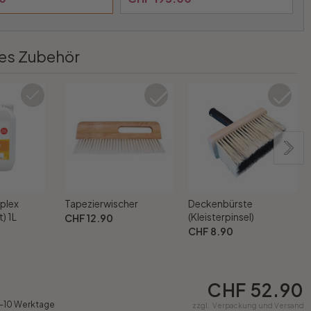
es Zubehör
plex
Tapezierwischer
Deckenbürste
) 1L
(Kleisterpinsel)
CHF 12.90
CHF 8.90
CHF 52.90
7-10 Werktage
zzgl.
Verpackung und Versand