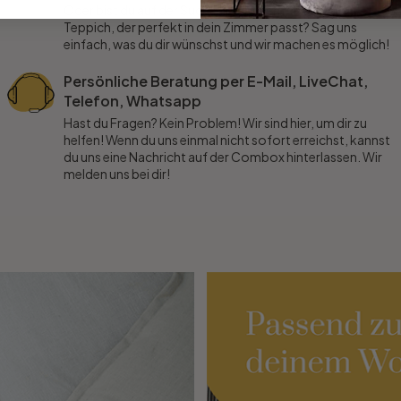
Oder bist du auf der Suche nach einem stylischen
Teppich, der perfekt in dein Zimmer passt? Sag uns
einfach, was du dir wünschst und wir machen es möglich!
Persönliche Beratung per E-Mail, LiveChat,
Telefon, Whatsapp
Hast du Fragen? Kein Problem! Wir sind hier, um dir zu
helfen! Wenn du uns einmal nicht sofort erreichst, kannst
du uns eine Nachricht auf der Combox hinterlassen. Wir
melden uns bei dir!