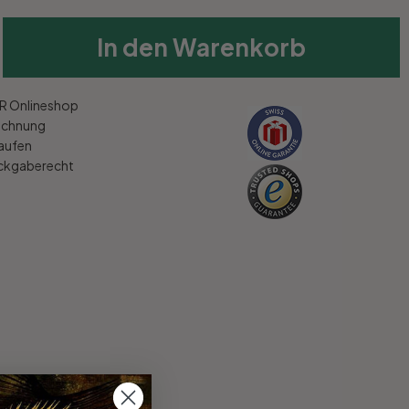
In den Warenkorb
 Onlineshop
echnung
kaufen
ückgaberecht