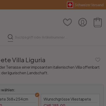
Schweizer Versand
te Villa Liguria
der Terrasse einer imposanten italienischen Villa offenbart
 der ligurischen Landschaft.
 wählen:
pete 368x254cm
Wunschgrösse Vliestapete
0
CHF 195.00