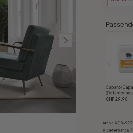
Passend
Caparol Capa
(Elefantenhaut
CHF 29.90
Art.Nr.:
KO8-993
Lieferbar
ca. 