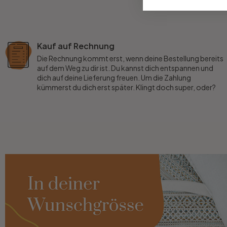
Büro
Kauf auf Rechnung
Bad
Die Rechnung kommt erst, wenn deine Bestellung bereits
auf dem Weg zu dir ist. Du kannst dich entspannen und
dich auf deine Lieferung freuen. Um die Zahlung
Eingangsbereich
kümmerst du dich erst später. Klingt doch super, oder?