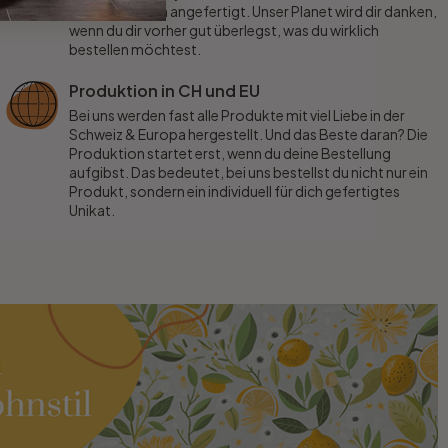
speziell für dich angefertigt. Unser Planet wird dir danken,
wenn du dir vorher gut überlegst, was du wirklich
bestellen möchtest.
Produktion in CH und EU
Bei uns werden fast alle Produkte mit viel Liebe in der
Schweiz & Europa hergestellt. Und das Beste daran? Die
Produktion startet erst, wenn du deine Bestellung
aufgibst. Das bedeutet, bei uns bestellst du nicht nur ein
Produkt, sondern ein individuell für dich gefertigtes
Unikat.