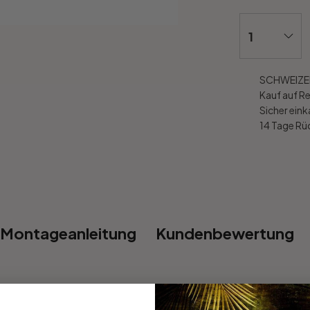
SCHWEIZER
Kauf auf R
Sicher ein
14 Tage R
Montageanleitung
Kundenbewertung