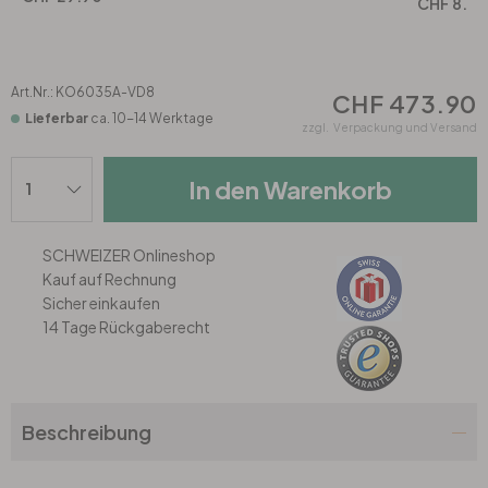
Rund
5-teilig
Tapeten Blau
CHF 8.90
Tapeten Grün
Wohnzimmer
Wohnzimmer
Art.Nr.:
KO6035A-VD8
CHF 473.90
Lieferbar
ca. 10-14 Werktage
Tapeten Pink & Rosa
Schlafzimmer
Schlafzimmer
zzgl.
Verpackung und Versand
Tapeten Türkis
In den Warenkorb
Kinderzimmer
Kinderzimmer
Tapeten Lila & Violett
Küche
Bad
SCHWEIZER Onlineshop
Kauf auf Rechnung
Sicher einkaufen
Jugendzimmer
Küche
Wohnzimmer
14 Tage Rückgaberecht
Bad
Flur
Schlafzimmer
Flur
Kinderzimmer
Beschreibung
Küche