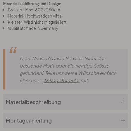
Materialausführung und Design:
Breite x Höhe: 800x250cm
Büro
Material: Hochwertiges Vlies
Kleister: Wird nicht mitgeliefert
Qualität: Made in Germany
Bad
Eingangsbereich
Dein Wunsch? Unser Service! Nicht das
passende Motiv oder die richtige Grösse
gefunden? Teile uns deine Wünsche einfach
über unser
Anfrageformular
mit.
Materialbeschreibung
Montageanleitung