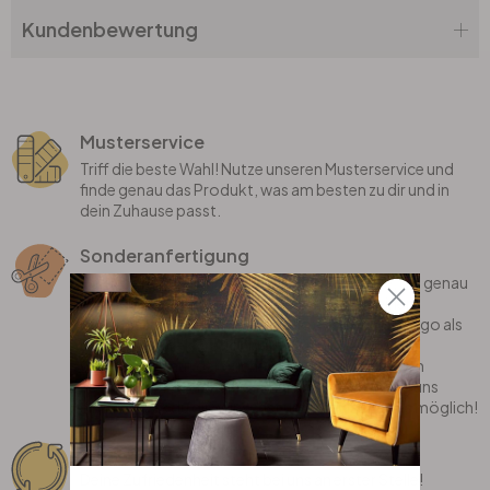
Kundenbewertung
Musterservice
Triff die beste Wahl! Nutze unseren Musterservice und
finde genau das Produkt, was am besten zu dir und in
dein Zuhause passt.
Sonderanfertigung
Bei uns erhältst du individualisierte Produkte, die genau
auf dich zugeschnitten sind! Wir fertigen deinen
Lieblingsspruch, dein eigenes Motiv oder dein Logo als
coole Wanddekoration gerne für dich an.
Oder bist du auf der Suche nach einem stylischen
Teppich, der perfekt in dein Zimmer passt? Sag uns
einfach, was du dir wünschst und wir machen es möglich!
Rückgaberecht
Deine Zufriedenheit steht bei uns an erster Stelle!