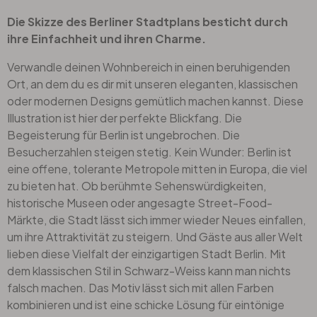
Die Skizze des Berliner Stadtplans besticht durch
ihre Einfachheit und ihren Charme.
Verwandle deinen Wohnbereich in einen beruhigenden
Ort, an dem du es dir mit unseren eleganten, klassischen
oder modernen Designs gemütlich machen kannst. Diese
Illustration ist hier der perfekte Blickfang. Die
Begeisterung für Berlin ist ungebrochen. Die
Besucherzahlen steigen stetig. Kein Wunder: Berlin ist
eine offene, tolerante Metropole mitten in Europa, die viel
zu bieten hat. Ob berühmte Sehenswürdigkeiten,
historische Museen oder angesagte Street-Food-
Märkte, die Stadt lässt sich immer wieder Neues einfallen,
um ihre Attraktivität zu steigern. Und Gäste aus aller Welt
lieben diese Vielfalt der einzigartigen Stadt Berlin. Mit
dem klassischen Stil in Schwarz-Weiss kann man nichts
falsch machen. Das Motiv lässt sich mit allen Farben
kombinieren und ist eine schicke Lösung für eintönige