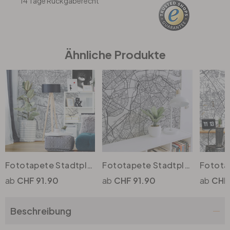
14 Tage Rückgaberecht
Büro
Ähnliche Produkte
Bad
Eingangsbereich
Fototapete Stadtplan Hamburg
Fototapete Stadtplan London
CHF 91.90
CHF 91.90
CHF 
Beschreibung