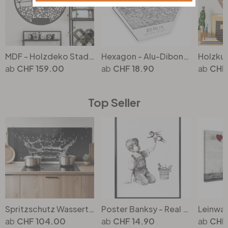
MDF - Holzdeko Stadtplan Berlin
Hexagon - Alu-Dibond - Stadtplan Berlin
CHF 159.00
CHF 18.90
CHF
Top Seller
Spritzschutz Wassertropfen - Panorama
Poster Banksy - Real Hero
CHF 104.00
CHF 14.90
CHF