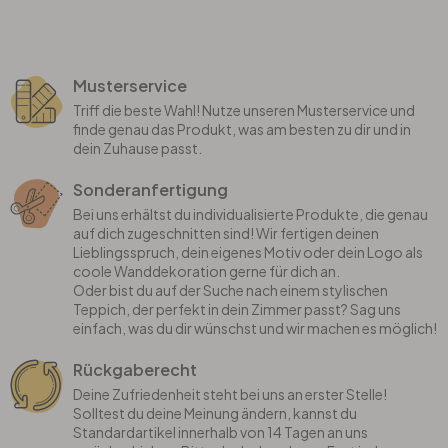
Musterservice
Triff die beste Wahl! Nutze unseren Musterservice und
finde genau das Produkt, was am besten zu dir und in
dein Zuhause passt.
Sonderanfertigung
Bei uns erhältst du individualisierte Produkte, die genau
auf dich zugeschnitten sind! Wir fertigen deinen
Lieblingsspruch, dein eigenes Motiv oder dein Logo als
coole Wanddekoration gerne für dich an.
Oder bist du auf der Suche nach einem stylischen
Teppich, der perfekt in dein Zimmer passt? Sag uns
einfach, was du dir wünschst und wir machen es möglich!
Rückgaberecht
Deine Zufriedenheit steht bei uns an erster Stelle!
Solltest du deine Meinung ändern, kannst du
Standardartikel innerhalb von 14 Tagen an uns