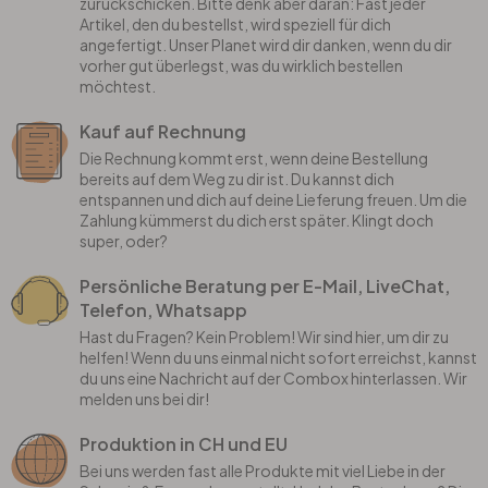
zurückschicken. Bitte denk aber daran: Fast jeder
Artikel, den du bestellst, wird speziell für dich
angefertigt. Unser Planet wird dir danken, wenn du dir
vorher gut überlegst, was du wirklich bestellen
möchtest.
Kauf auf Rechnung
Die Rechnung kommt erst, wenn deine Bestellung
bereits auf dem Weg zu dir ist. Du kannst dich
entspannen und dich auf deine Lieferung freuen. Um die
Zahlung kümmerst du dich erst später. Klingt doch
super, oder?
Persönliche Beratung per E-Mail, LiveChat,
Telefon, Whatsapp
Hast du Fragen? Kein Problem! Wir sind hier, um dir zu
helfen! Wenn du uns einmal nicht sofort erreichst, kannst
du uns eine Nachricht auf der Combox hinterlassen. Wir
melden uns bei dir!
Produktion in CH und EU
Bei uns werden fast alle Produkte mit viel Liebe in der