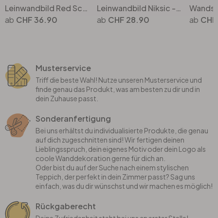
Leinwandbild Red Scooter
Leinwandbild Niksic - Golden Eye - Panorama
CHF 36.90
CHF 28.90
CHF
Musterservice
Triff die beste Wahl! Nutze unseren Musterservice und
finde genau das Produkt, was am besten zu dir und in
dein Zuhause passt.
Sonderanfertigung
Bei uns erhältst du individualisierte Produkte, die genau
auf dich zugeschnitten sind! Wir fertigen deinen
Lieblingsspruch, dein eigenes Motiv oder dein Logo als
coole Wanddekoration gerne für dich an.
Oder bist du auf der Suche nach einem stylischen
Teppich, der perfekt in dein Zimmer passt? Sag uns
einfach, was du dir wünschst und wir machen es möglich!
Rückgaberecht