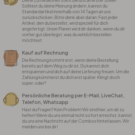
Deine Zufriedenheit steht bei uns an erster Stelle!
Solltest du deine Meinung ändern, kannst du
Standardartikel innerhalb von 14 Tagen an uns
zurückschicken. Bitte denk aber daran: Fast jeder
Artikel, den du bestellst, wird speziell für dich
angefertigt. Unser Planet wird dir danken, wenn du dir
vorher gut überlegst, was du wirklich bestellen
möchtest.
Kauf auf Rechnung
Die Rechnung kommt erst, wenn deine Bestellung
bereits auf dem Weg zu dir ist. Du kannst dich
entspannen und dich auf deine Lieferung freuen. Um die
Zahlung kümmerst du dich erst später. Klingt doch
super, oder?
Persönliche Beratung per E-Mail, LiveChat,
Telefon, Whatsapp
Hast du Fragen? Kein Problem! Wir sind hier, um dir zu
helfen! Wenn du uns einmal nicht sofort erreichst, kannst
du uns eine Nachricht auf der Combox hinterlassen. Wir
melden uns bei dir!