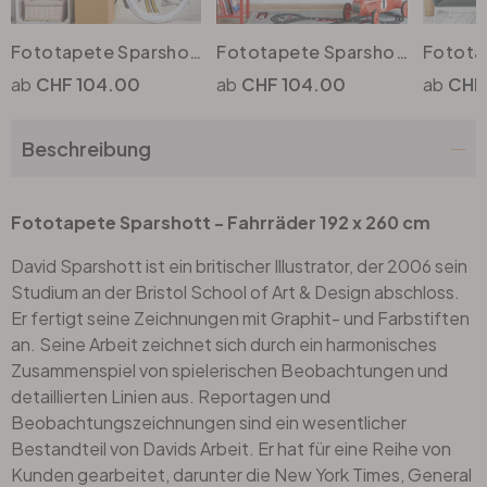
Fototapete Sparshott - Aufbau eines Fahrrads
Fototapete Sparshott - Rennautos - 192x260cm
Büro
CHF 104.00
CHF 104.00
CHF 
Bad
Beschreibung
Eingangsbereich
Fototapete Sparshott - Fahrräder 192 x 260 cm
David Sparshott ist ein britischer Illustrator, der 2006 sein
Studium an der Bristol School of Art & Design abschloss.
Er fertigt seine Zeichnungen mit Graphit- und Farbstiften
an. Seine Arbeit zeichnet sich durch ein harmonisches
Zusammenspiel von spielerischen Beobachtungen und
detaillierten Linien aus. Reportagen und
Beobachtungszeichnungen sind ein wesentlicher
Bestandteil von Davids Arbeit. Er hat für eine Reihe von
Kunden gearbeitet, darunter die New York Times, General