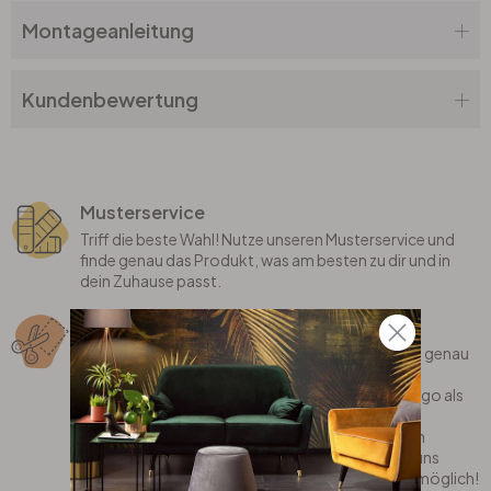
Montageanleitung
Kundenbewertung
Musterservice
Triff die beste Wahl! Nutze unseren Musterservice und
finde genau das Produkt, was am besten zu dir und in
dein Zuhause passt.
Sonderanfertigung
Bei uns erhältst du individualisierte Produkte, die genau
auf dich zugeschnitten sind! Wir fertigen deinen
Lieblingsspruch, dein eigenes Motiv oder dein Logo als
coole Wanddekoration gerne für dich an.
Oder bist du auf der Suche nach einem stylischen
Teppich, der perfekt in dein Zimmer passt? Sag uns
einfach, was du dir wünschst und wir machen es möglich!