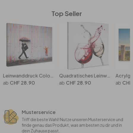
Top Seller
Leinwanddruck Coloured Rain von Banksy – Zeitlose Streetart für Ihr Zuhause
Quadratisches Leinwandbild Weingläser – Elegante Wanddeko für Weinliebhaber
CHF 28.90
CHF 28.90
CHF
Musterservice
Triff die beste Wahl! Nutze unseren Musterservice und
finde genau das Produkt, was am besten zu dir und in
dein Zuhause passt.