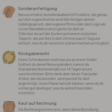
Sonderanfertigung
Bei uns erhältst du individualisierte Produkte, die genau
auf dich zugeschnitten sind! Wir fertigen deinen
Lieblingsspruch, dein eigenes Motiv oder dein Logo als
coole Wanddekoration gerne für dich an.
Oder bist du auf der Suche nach einem stylischen
Teppich, der perfekt in dein Zimmer passt? Sag uns
einfach, was du dir wünschst und wir machen es möglich!
Rückgaberecht
Deine Zufriedenheit steht bei uns an erster Stelle!
Solltest du deine Meinung ändern, kannst du
Standardartikel innerhalb von 14 Tagen an uns
zurückschicken. Bitte denk aber daran: Fast jeder
Artikel, den du bestellst, wird speziell für dich
angefertigt. Unser Planet wird dir danken, wenn du dir
vorher gut überlegst, was du wirklich bestellen
möchtest.
Kauf auf Rechnung
Die Rechnung kommt erst, wenn deine Bestellung