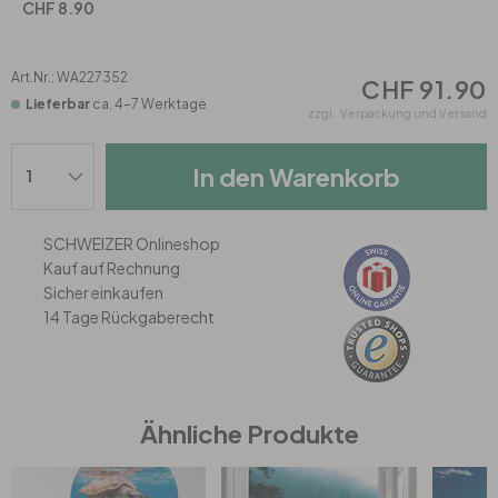
Rund
5-teilig
Tapeten Blau
CHF 8.90
Tapeten Grün
Wohnzimmer
Wohnzimmer
Art.Nr.:
WA227352
CHF 91.90
Lieferbar
ca. 4-7 Werktage
zzgl.
Verpackung und Versand
Tapeten Pink & Rosa
Schlafzimmer
Schlafzimmer
In den Warenkorb
Tapeten Türkis
Kinderzimmer
Kinderzimmer
SCHWEIZER Onlineshop
Tapeten Lila & Violett
Küche
Bad
Kauf auf Rechnung
Sicher einkaufen
Jugendzimmer
Küche
Wohnzimmer
14 Tage Rückgaberecht
Bad
Flur
Schlafzimmer
Ähnliche Produkte
Flur
Kinderzimmer
Küche