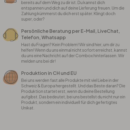
bereits auf dem Weg zu dir ist. Du kannst dich
entspannen und dich auf deine Lieferung freuen. Um die
Zahlung kümmerst du dich erst später. Klingt doch
super, oder?
Persönliche Beratung per E-Mail, LiveChat,
Telefon, Whatsapp
Hast du Fragen? Kein Problem! Wir sind hier, um dir zu
helfen! Wenn du uns einmal nicht sofort erreichst, kannst
du uns eine Nachricht auf der Combox hinterlassen. Wir
melden uns bei dir!
Produktion in CH und EU
Bei uns werden fast alle Produkte mit viel Liebe in der
Schweiz & Europa hergestellt. Und das Beste daran? Die
Produktion startet erst, wenn du deine Bestellung
aufgibst. Das bedeutet, bei uns bestellst du nicht nur ein
Produkt, sondern ein individuell für dich gefertigtes
Unikat.