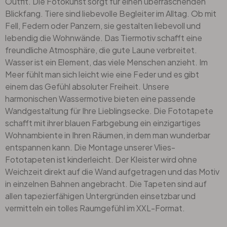
Outfit. Die Fotokunst sorgt für einen überraschenden
Blickfang. Tiere sind liebevolle Begleiter im Alltag. Ob mit
Fell, Federn oder Panzern, sie gestalten liebevoll und
lebendig die Wohnwände. Das Tiermotiv schafft eine
freundliche Atmosphäre, die gute Laune verbreitet.
Wasser ist ein Element, das viele Menschen anzieht. Im
Meer fühlt man sich leicht wie eine Feder und es gibt
einem das Gefühl absoluter Freiheit. Unsere
harmonischen Wassermotive bieten eine passende
Wandgestaltung für Ihre Lieblingsecke. Die Fototapete
schafft mit ihrer blauen Farbgebung ein einzigartiges
Wohnambiente in Ihren Räumen, in dem man wunderbar
entspannen kann. Die Montage unserer Vlies-
Fototapeten ist kinderleicht. Der Kleister wird ohne
Weichzeit direkt auf die Wand aufgetragen und das Motiv
in einzelnen Bahnen angebracht. Die Tapeten sind auf
allen tapezierfähigen Untergründen einsetzbar und
vermitteln ein tolles Raumgefühl im XXL-Format.