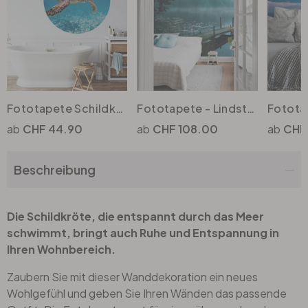
Büro
Bad
Fototapete Schildkröte auf Reisen - Rund - Selbstklebend/Vlies
Fototapete - Lindsten - Moody Morning
Eingangsbereich
CHF 44.90
CHF 108.00
CHF 
Beschreibung
Die Schildkröte, die entspannt durch das Meer
schwimmt, bringt auch Ruhe und Entspannung in
Ihren Wohnbereich.
Zaubern Sie mit dieser Wanddekoration ein neues
Wohlgefühl und geben Sie Ihren Wänden das passende