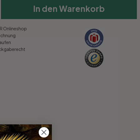
In den Warenkorb
 Onlineshop
echnung
kaufen
ückgaberecht