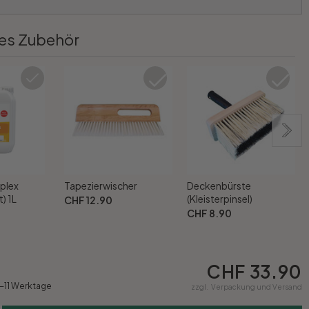
es Zubehör
plex
Tapezierwischer
Deckenbürste
) 1L
(Kleisterpinsel)
CHF 12.90
CHF 8.90
CHF 33.90
8-11 Werktage
zzgl.
Verpackung und Versand