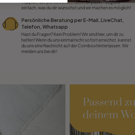
Teppich, der perfekt in dein Zimmer passt? Sag uns
einfach, was du dir wünschst und wir machen es möglich!
Persönliche Beratung per E-Mail, LiveChat,
Telefon, Whatsapp
Hast du Fragen? Kein Problem! Wir sind hier, um dir zu
helfen! Wenn du uns einmal nicht sofort erreichst, kannst
du uns eine Nachricht auf der Combox hinterlassen. Wir
melden uns bei dir!