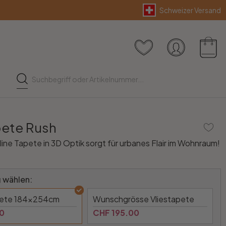
Schweizer Versand
ete Rush
line Tapete in 3D Optik sorgt für urbanes Flair im Wohnraum!
 wählen:
pete 184x254cm
Wunschgrösse Vliestapete
0
CHF 195.00