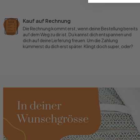
Büro
Kauf auf Rechnung
Die Rechnung kommt erst, wenn deine Bestellung bereits
Bad
auf dem Weg zu dir ist. Du kannst dich entspannen und
dich auf deine Lieferung freuen. Um die Zahlung
kümmerst du dich erst später. Klingt doch super, oder?
Eingangsbereich