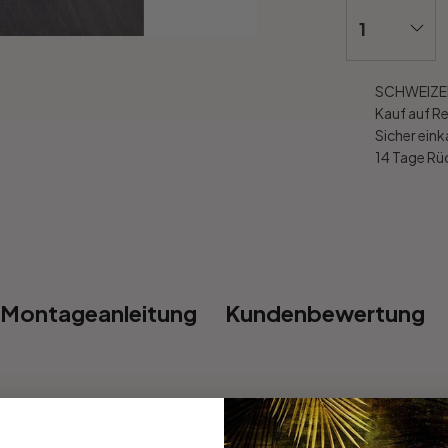
SCHWEIZER
Kauf auf R
Sicher ein
14 Tage R
Montageanleitung
Kundenbewertung