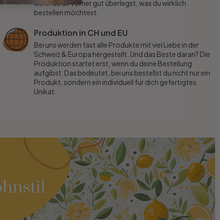
wenn du dir vorher gut überlegst, was du wirklich
bestellen möchtest.
Produktion in CH und EU
Bei uns werden fast alle Produkte mit viel Liebe in der
Schweiz & Europa hergestellt. Und das Beste daran? Die
Produktion startet erst, wenn du deine Bestellung
aufgibst. Das bedeutet, bei uns bestellst du nicht nur ein
Produkt, sondern ein individuell für dich gefertigtes
Unikat.