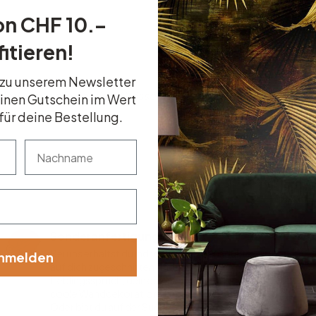
on CHF 10.–
itieren!
 zu unserem Newsletter
otiv oder die richtige Grösse gefunden? Teile uns deine W
einen Gutschein im Wert
für deine Bestellung.
nachname
Sonderanfertigung
Bei uns erhältst du individualisierte Produkte, die genau
nmelden
auf dich zugeschnitten sind! Wir fertigen deinen
Lieblingsspruch, dein eigenes Motiv oder dein Logo als
coole Wanddekoration gerne für dich an.
Oder bist du auf der Suche nach einem stylischen