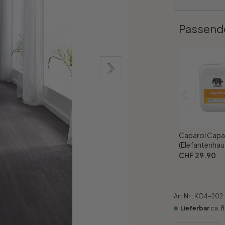
Passend
Caparol Capa
(Elefantenhaut
CHF 29.90
Art.Nr.:
KO4-202
Lieferbar
ca. 