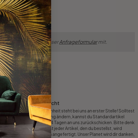
ünsche einfach über unser
Anfrageformular
mit.
Rückgaberecht
Deine Zufriedenheit steht bei uns an erster Stelle! Solltest
du deine Meinung ändern, kannst du Standardartikel
innerhalb von 14 Tagen an uns zurückschicken. Bitte denk
aber daran: Fast jeder Artikel, den du bestellst, wird
speziell für dich angefertigt. Unser Planet wird dir danken,