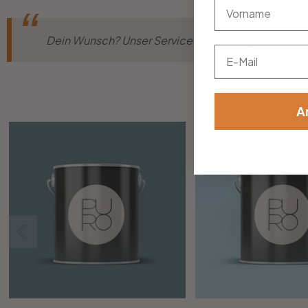
vorname
Dein Wunsch? Unser Service! Nicht das passende M
Email
A