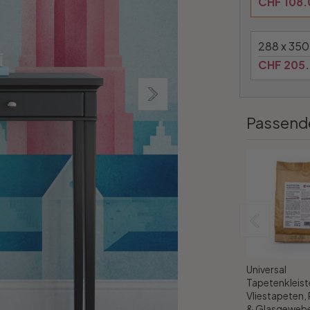
CHF 108.
288 x 350
CHF 205
Passend
Universal
Tapetenkleiste
Vliestapeten,
& Glasgewebe