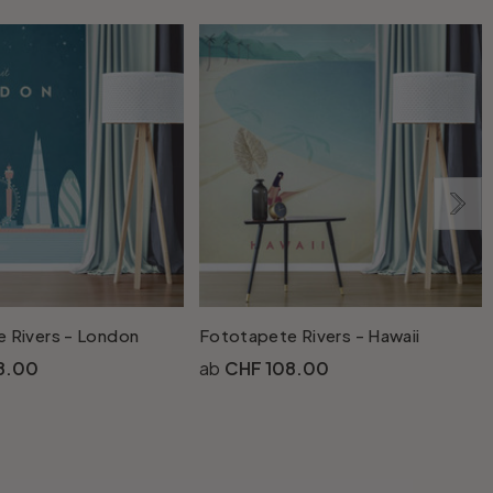
 Rivers - London
Fototapete Rivers - Hawaii
F
8.00
CHF 108.00