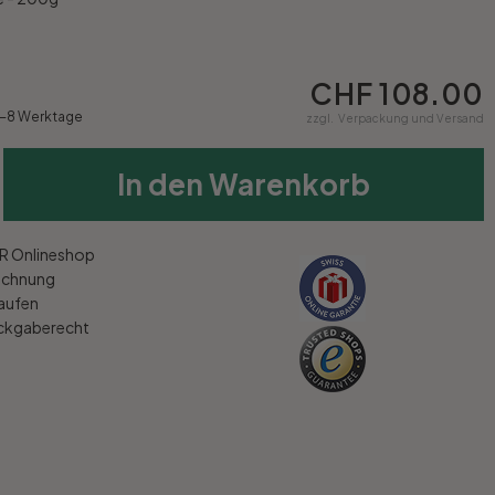
CHF 108.00
5-8 Werktage
zzgl.
Verpackung und Versand
In den Warenkorb
 Onlineshop
echnung
kaufen
ückgaberecht