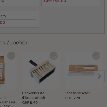
00
CHF 164.00
 cm
.00
es Zubehör
Deckenbürste
Tapezierwischer
r für
(Kleisterpinsel)
CHF 12.90
 Rauhfaser
CHF 8.90
 - 200g