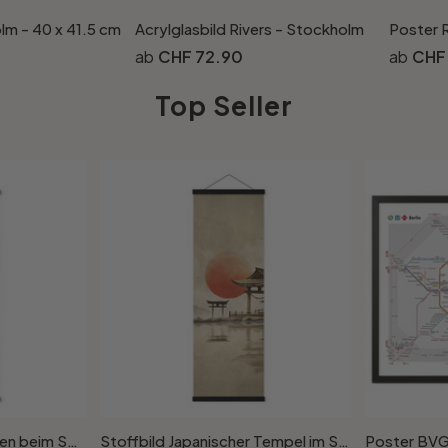
lm - 40 x 41.5 cm
Acrylglasbild Rivers - Stockholm
Poster 
CHF 72.90
CHF
Top Seller
Stoffbild Surfer Mädchen beim Sonnenuntergang - Rivers - Panorama
Stoffbild Japanischer Tempel im Sonnenaufgang - Roze - Panorama
Poster BVG 