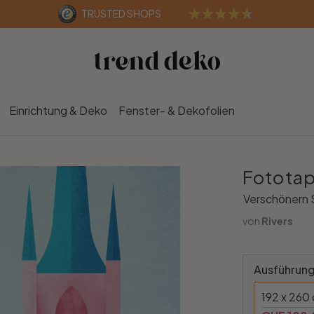
TRUSTED SHOPS
Einrichtung & Deko
Fenster- & Dekofolien
Fototap
Verschönern S
von
Rivers
Ausführung
192 x 260