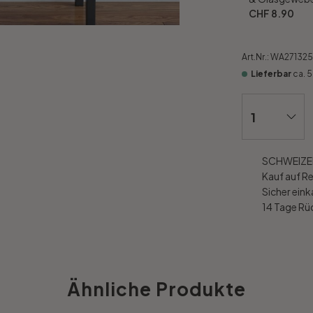
CHF 8.90
Art.Nr.:
WA271325
Lieferbar
ca. 
SCHWEIZER
Kauf auf R
Sicher ein
14 Tage R
Ähnliche Produkte