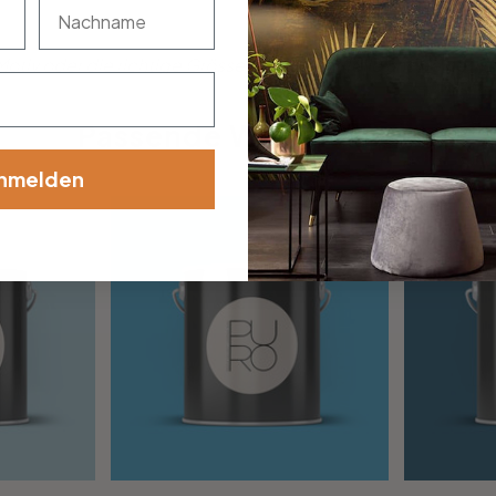
nachname
otiv oder die richtige Grösse gefunden? Teile uns deine W
Passende Wandfarben
nmelden