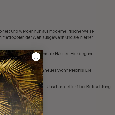
spiriert und werden nun auf moderne, frische Weise
ten Metropolen der Welt ausgewählt und sie in einer
rirdische Gewölbe und schmale Häuser. Hier begann
ne-Shop und schaffe ein neues Wohnerlebnis! Die
ngsabstand. Ein leichter Unschärfeeffekt bei Betrachtung
ck.