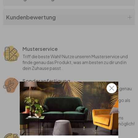
Kundenbewertung
Musterservice
Triff die beste Wahl! Nutze unseren Musterservice und
finde genau das Produkt, was am besten zu dir und in
dein Zuhause passt.
Sonderanfertigung
Bei uns erhältst du individualisierte Produkte, die genau
auf dich zugeschnitten sind! Wir fertigen deinen
Lieblingsspruch, dein eigenes Motiv oder dein Logo als
coole Wanddekoration gerne für dich an.
Oder bist du auf der Suche nach einem stylischen
Teppich, der perfekt in dein Zimmer passt? Sag uns
einfach, was du dir wünschst und wir machen es möglich!
Rückgaberecht