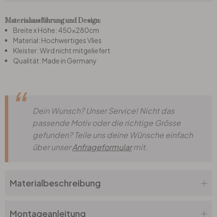
Materialausführung und Design:
Büro
Breite x Höhe: 450x280cm
Material: Hochwertiges Vlies
Kleister: Wird nicht mitgeliefert
Bad
Qualität: Made in Germany
Eingangsbereich
Dein Wunsch? Unser Service! Nicht das
passende Motiv oder die richtige Grösse
gefunden? Teile uns deine Wünsche einfach
über unser
Anfrageformular
mit.
Materialbeschreibung
Montageanleitung