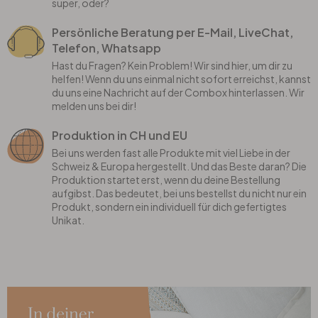
super, oder?
Persönliche Beratung per E-Mail, LiveChat,
Telefon, Whatsapp
Hast du Fragen? Kein Problem! Wir sind hier, um dir zu
helfen! Wenn du uns einmal nicht sofort erreichst, kannst
du uns eine Nachricht auf der Combox hinterlassen. Wir
melden uns bei dir!
Produktion in CH und EU
Bei uns werden fast alle Produkte mit viel Liebe in der
Schweiz & Europa hergestellt. Und das Beste daran? Die
Produktion startet erst, wenn du deine Bestellung
aufgibst. Das bedeutet, bei uns bestellst du nicht nur ein
Produkt, sondern ein individuell für dich gefertigtes
Unikat.