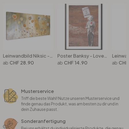
Leinwandbild Niksic - Golden Eye - Panorama
Poster Banksy - Love is the answer
CHF 28.90
CHF 14.90
CHF
Musterservice
Triff die beste Wahl! Nutze unseren Musterservice und
finde genau das Produkt, was am besten zu dir und in
dein Zuhause passt.
Sonderanfertigung
Bei uns erhältst du individualisierte Produkte, die genau