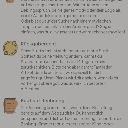
auf dich zugeschnitten sind! Wir fertigen deinen
Lieblingsspruch, dein eigenes Motiv oder dein Logo als
coole Wanddekoration gerne für dich an.
Oder bist du auf der Suche nach einem stylischen
Teppich, der perfekt in dein Zimmer passt? Sag uns
einfach, was du dir wünschst und wir machen es möglich!
Rückgaberecht
Deine Zufriedenheit steht bei uns an erster Stelle!
Solltest du deine Meinung ändern, kannst du
Standardartikel innerhalb von 14 Tagen an uns
zurückschicken. Bitte denk aber daran: Fast jeder
Artikel, den du bestellst, wird speziell für dich
angefertigt. Unser Planet wird dir danken, wenn du dir
vorher gut überlegst, was du wirklich bestellen
möchtest.
Kauf auf Rechnung
Die Rechnung kommt erst, wenn deine Bestellung
bereits auf dem Weg zu dir ist. Du kannst dich
entspannen und dich auf deine Lieferung freuen. Um die
Zahlung kümmerst du dich erst später. Klingt doch