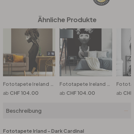
Büro
Ähnliche Produkte
Bad
Eingangsbereich
Fototapete Ireland - This City
Fototapete Ireland - Hyperdusk
CHF 104.00
CHF 104.00
CHF
Beschreibung
Fototapete Irland - Dark Cardinal