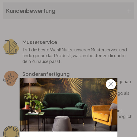
Kundenbewertung
Musterservice
Triff die beste Wahl! Nutze unseren Musterservice und
finde genau das Produkt, was am besten zu dir und in
dein Zuhause passt.
Sonderanfertigung
Bei uns erhältst du individualisierte Produkte, die genau
auf dich zugeschnitten sind! Wir fertigen deinen
Lieblingsspruch, dein eigenes Motiv oder dein Logo als
coole Wanddekoration gerne für dich an.
Oder bist du auf der Suche nach einem stylischen
Teppich, der perfekt in dein Zimmer passt? Sag uns
einfach, was du dir wünschst und wir machen es möglich!
Rückgaberecht
Deine Zufriedenheit steht bei uns an erster Stelle!