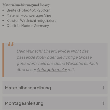
Materialausführung und Design:
Breite x Höhe: 450x280cm
Büro
Material: Hochwertiges Vlies
Kleister: Wird nicht mitgeliefert
Qualität: Made in Germany
Bad
Eingangsbereich
Dein Wunsch? Unser Service! Nicht das
passende Motiv oder die richtige Grösse
gefunden? Teile uns deine Wünsche einfach
über unser
Anfrageformular
mit.
Materialbeschreibung
Montageanleitung