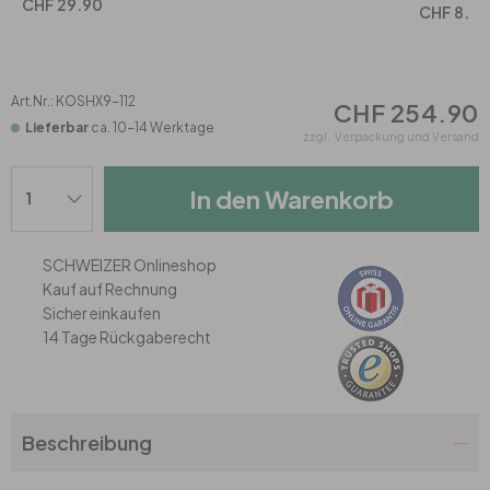
Rund
5-teilig
Tapeten Blau
CHF 29.90
CHF 8.90
Tapeten Grün
Wohnzimmer
Wohnzimmer
Art.Nr.:
KOSHX9-112
CHF 254.90
Tapeten Pink & Rosa
Schlafzimmer
Schlafzimmer
Lieferbar
ca. 10-14 Werktage
zzgl.
Verpackung und Versand
Tapeten Türkis
Kinderzimmer
Kinderzimmer
In den Warenkorb
Tapeten Lila & Violett
Küche
Bad
SCHWEIZER Onlineshop
Kauf auf Rechnung
Jugendzimmer
Küche
Wohnzimmer
Sicher einkaufen
14 Tage Rückgaberecht
Bad
Flur
Schlafzimmer
Flur
Kinderzimmer
Beschreibung
Küche