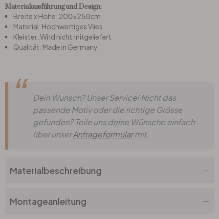
Materialausführung und Design:
Breite x Höhe: 200x250cm
Büro
Material: Hochwertiges Vlies
Kleister: Wird nicht mitgeliefert
Qualität: Made in Germany
Bad
Eingangsbereich
Dein Wunsch? Unser Service! Nicht das
passende Motiv oder die richtige Grösse
gefunden? Teile uns deine Wünsche einfach
über unser
Anfrageformular
mit.
Materialbeschreibung
Montageanleitung