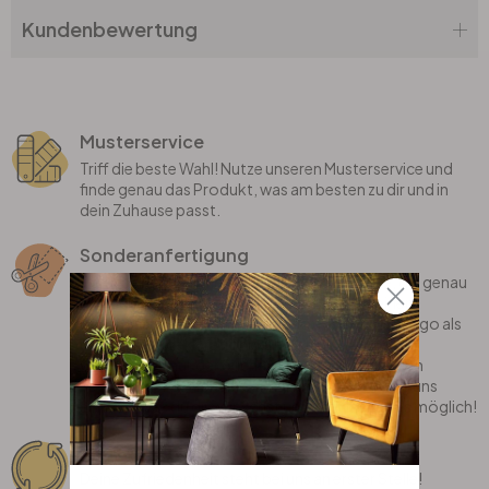
Kundenbewertung
Musterservice
Triff die beste Wahl! Nutze unseren Musterservice und
finde genau das Produkt, was am besten zu dir und in
dein Zuhause passt.
Sonderanfertigung
Bei uns erhältst du individualisierte Produkte, die genau
auf dich zugeschnitten sind! Wir fertigen deinen
Lieblingsspruch, dein eigenes Motiv oder dein Logo als
coole Wanddekoration gerne für dich an.
Oder bist du auf der Suche nach einem stylischen
Teppich, der perfekt in dein Zimmer passt? Sag uns
einfach, was du dir wünschst und wir machen es möglich!
Rückgaberecht
Deine Zufriedenheit steht bei uns an erster Stelle!