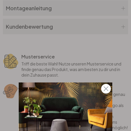
Montageanleitung
Kundenbewertung
Musterservice
Triff die beste Wahl! Nutze unseren Musterservice und
finde genau das Produkt, was am besten zu dir und in
dein Zuhause passt.
Sonderanfertigung
Bei uns erhältst du individualisierte Produkte, die genau
auf dich zugeschnitten sind! Wir fertigen deinen
Lieblingsspruch, dein eigenes Motiv oder dein Logo als
coole Wanddekoration gerne für dich an.
Oder bist du auf der Suche nach einem stylischen
Teppich, der perfekt in dein Zimmer passt? Sag uns
einfach, was du dir wünschst und wir machen es möglich!