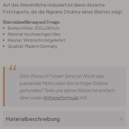
Auf das Wesentliche reduziert ist diese dezente
Fototapete, die die filigrane Struktur eines Blattes zeigt.
Büro
Materialausführung und Design:
Breite x Höhe: 200x280cm
Bad
Material: Hochwertiges Vlies
Kleister: Wird nicht mitgeliefert
Qualität: Made in Germany
Eingangsbereich
Dein Wunsch? Unser Service! Nicht das
passende Motiv oder die richtige Grösse
gefunden? Teile uns deine Wünsche einfach
über unser
Anfrageformular
mit.
Materialbeschreibung