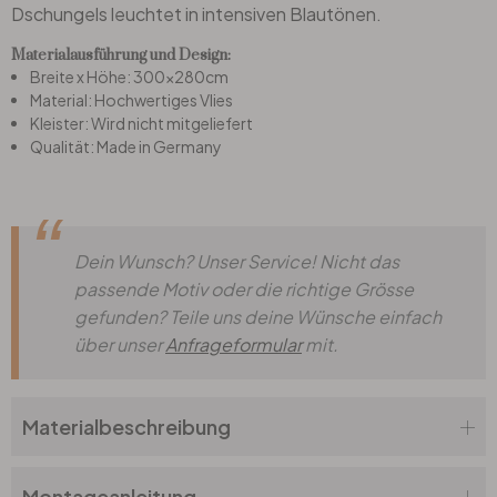
Dschungels leuchtet in intensiven Blautönen.
Materialausführung und Design:
Büro
Breite x Höhe: 300x280cm
Material: Hochwertiges Vlies
Bad
Kleister: Wird nicht mitgeliefert
Qualität: Made in Germany
Eingangsbereich
Dein Wunsch? Unser Service! Nicht das
passende Motiv oder die richtige Grösse
gefunden? Teile uns deine Wünsche einfach
über unser
Anfrageformular
mit.
Materialbeschreibung
Montageanleitung