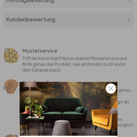
Kundenbewertung
Musterservice
Triff die beste Wahl! Nutze unseren Musterservice und
finde genau das Produkt, was am besten zu dir und in
dein Zuhause passt.
Sonderanfertigung
Bei uns erhältst du individualisierte Produkte, die genau
auf dich zugeschnitten sind! Wir fertigen deinen
Lieblingsspruch, dein eigenes Motiv oder dein Logo als
coole Wanddekoration gerne für dich an.
Oder bist du auf der Suche nach einem stylischen
Teppich, der perfekt in dein Zimmer passt? Sag uns
einfach, was du dir wünschst und wir machen es möglich!