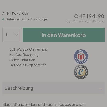
Rund
5-teilig
Tapeten Blau
Tapeten Grün
Art.Nr.:
KOR3-035
Wohnzimmer
Wohnzimmer
CHF 194.90
Lieferbar
ca. 10-14 Werktage
zzgl.
Verpackung und Versand
Tapeten Pink & Rosa
Schlafzimmer
Schlafzimmer
In den Warenkorb
Tapeten Türkis
Kinderzimmer
Kinderzimmer
SCHWEIZER Onlineshop
Tapeten Lila & Violett
Küche
Bad
Kauf auf Rechnung
Sicher einkaufen
14 Tage Rückgaberecht
Jugendzimmer
Küche
Wohnzimmer
Bad
Flur
Schlafzimmer
Beschreibung
Flur
Kinderzimmer
Blaue Stunde: Flora und Fauna des exotischen
Küche