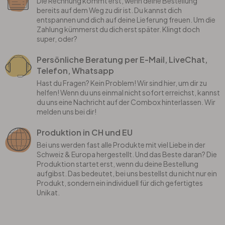
Die Rechnung kommt erst, wenn deine Bestellung
bereits auf dem Weg zu dir ist. Du kannst dich
entspannen und dich auf deine Lieferung freuen. Um die
Zahlung kümmerst du dich erst später. Klingt doch
super, oder?
Persönliche Beratung per E-Mail, LiveChat,
Telefon, Whatsapp
Hast du Fragen? Kein Problem! Wir sind hier, um dir zu
helfen! Wenn du uns einmal nicht sofort erreichst, kannst
du uns eine Nachricht auf der Combox hinterlassen. Wir
melden uns bei dir!
Produktion in CH und EU
Bei uns werden fast alle Produkte mit viel Liebe in der
Schweiz & Europa hergestellt. Und das Beste daran? Die
Produktion startet erst, wenn du deine Bestellung
aufgibst. Das bedeutet, bei uns bestellst du nicht nur ein
Produkt, sondern ein individuell für dich gefertigtes
Unikat.