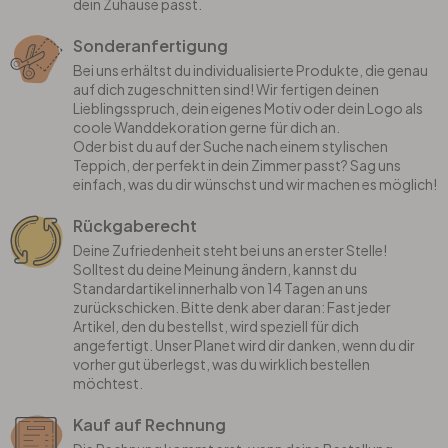
dein Zuhause passt.
Sonderanfertigung
Bei uns erhältst du individualisierte Produkte, die genau
auf dich zugeschnitten sind! Wir fertigen deinen
Lieblingsspruch, dein eigenes Motiv oder dein Logo als
coole Wanddekoration gerne für dich an.
Oder bist du auf der Suche nach einem stylischen
Teppich, der perfekt in dein Zimmer passt? Sag uns
einfach, was du dir wünschst und wir machen es möglich!
Rückgaberecht
Deine Zufriedenheit steht bei uns an erster Stelle!
Solltest du deine Meinung ändern, kannst du
Standardartikel innerhalb von 14 Tagen an uns
zurückschicken. Bitte denk aber daran: Fast jeder
Artikel, den du bestellst, wird speziell für dich
angefertigt. Unser Planet wird dir danken, wenn du dir
vorher gut überlegst, was du wirklich bestellen
möchtest.
Kauf auf Rechnung