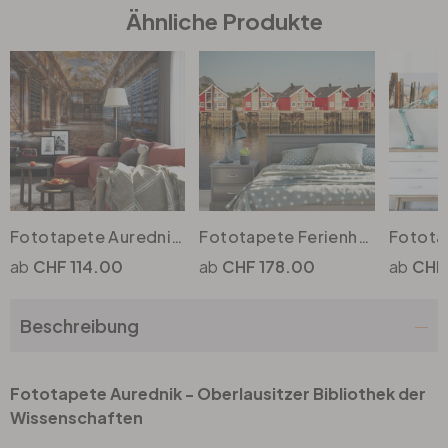
Ähnliche Produkte
Büro
Bad
Eingangsbereich
Fototapete Aurednik - Philosophischer Saal Kloster Strahov
Fototapete Ferienhäuser am Meer - 384x260cm
CHF 114.00
CHF 178.00
CHF
Beschreibung
Fototapete Aurednik - Oberlausitzer Bibliothek der
Wissenschaften