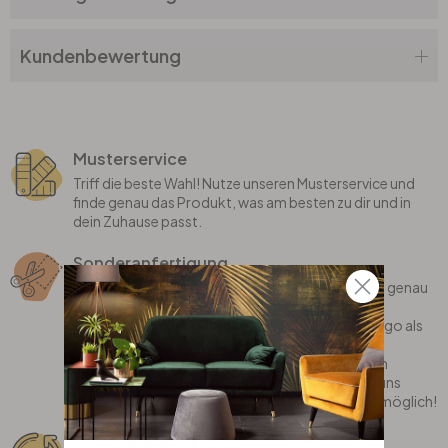
Kundenbewertung
Musterservice
Triff die beste Wahl! Nutze unseren Musterservice und
finde genau das Produkt, was am besten zu dir und in
dein Zuhause passt.
Sonderanfertigung
Bei uns erhältst du individualisierte Produkte, die genau
auf dich zugeschnitten sind! Wir fertigen deinen
Lieblingsspruch, dein eigenes Motiv oder dein Logo als
coole Wanddekoration gerne für dich an.
Oder bist du auf der Suche nach einem stylischen
Teppich, der perfekt in dein Zimmer passt? Sag uns
einfach, was du dir wünschst und wir machen es möglich!
Rückgaberecht