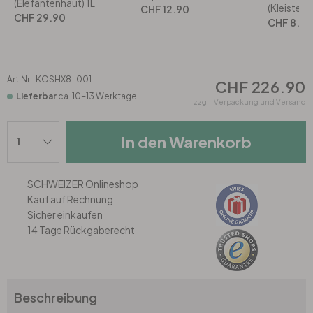
Rund
5-teilig
Tapeten Blau
(Elefantenhaut) 1L
(Kleisterpi
CHF 12.90
CHF 29.90
CHF 8.90
Tapeten Grün
Wohnzimmer
Wohnzimmer
Tapeten Pink & Rosa
Art.Nr.:
KOSHX8-001
Schlafzimmer
Schlafzimmer
CHF 226.90
Lieferbar
ca. 10-13 Werktage
zzgl.
Verpackung und Versand
Tapeten Türkis
Kinderzimmer
Kinderzimmer
In den Warenkorb
Tapeten Lila & Violett
Küche
Bad
SCHWEIZER Onlineshop
Jugendzimmer
Küche
Wohnzimmer
Kauf auf Rechnung
Sicher einkaufen
14 Tage Rückgaberecht
Bad
Flur
Schlafzimmer
Flur
Kinderzimmer
Beschreibung
Küche