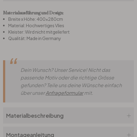
Materialausführung und Design:
Büro
Breite x Höhe: 400x280cm
Material: Hochwertiges Vlies
Kleister: Wird nicht mitgeliefert
Bad
Qualität: Made in Germany
Eingangsbereich
Dein Wunsch? Unser Service! Nicht das
passende Motiv oder die richtige Grösse
gefunden? Teile uns deine Wünsche einfach
über unser
Anfrageformular
mit.
Materialbeschreibung
Montageanleitung