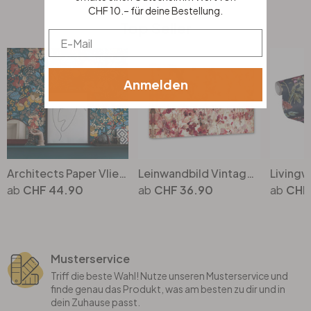
CHF 10.– für deine Bestellung.
Top Seller
Email
Anmelden
Architects Paper Vliestapete Floral Impression Blumentapete floral bunt, blau, orange, beige, gelb
Leinwandbild Vintage Blütenmuster
CHF 44.90
CHF 36.90
CHF
Musterservice
Triff die beste Wahl! Nutze unseren Musterservice und
finde genau das Produkt, was am besten zu dir und in
dein Zuhause passt.