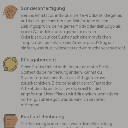
Sonderanfertigung
Bei uns erhältst du individualisierte Produkte, die genau
auf dich zugeschnitten sind! Wir fertigen deinen
Lieblingsspruch, dein eigenes Motiv oder dein Logo als
coole Wanddekoration gerne für dich an.
Oder bist du auf der Suche nach einem stylischen
Teppich, der perfekt in dein Zimmer passt? Sag uns
einfach, was du dir wünschst und wir machen es möglich!
Rückgaberecht
Deine Zufriedenheit steht bei uns an erster Stelle!
Solltest du deine Meinung ändern, kannst du
Standardartikel innerhalb von 14 Tagen an uns
zurückschicken. Bitte denk aber daran: Fast jeder
Artikel, den du bestellst, wird speziell für dich
angefertigt. Unser Planet wird dir danken, wenn du dir
vorher gut überlegst, was du wirklich bestellen
möchtest.
Kauf auf Rechnung
Die Rechnung kommt erst, wenn deine Bestellung