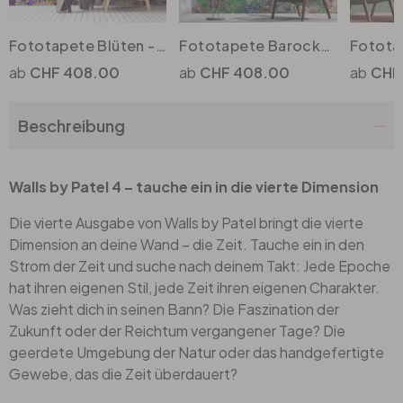
Fototapete Blüten - Lila und Gold auf Nachtblau - Vlies Blumentapete
Fototapete Barockstil Blumen in Königsblau - Opulentes Aquarell Muster
Büro
CHF 408.00
CHF 408.00
CHF
Bad
Beschreibung
Eingangsbereich
Walls by Patel 4 – tauche ein in die vierte Dimension
Die vierte Ausgabe von Walls by Patel bringt die vierte
Dimension an deine Wand – die Zeit. Tauche ein in den
Strom der Zeit und suche nach deinem Takt: Jede Epoche
hat ihren eigenen Stil, jede Zeit ihren eigenen Charakter.
Was zieht dich in seinen Bann? Die Faszination der
Zukunft oder der Reichtum vergangener Tage? Die
geerdete Umgebung der Natur oder das handgefertigte
Gewebe, das die Zeit überdauert?