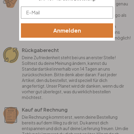
Bei uns erhältst du individualisierte Produkte, die genau
Email
auf dich zugeschnitten sind! Wir fertigen deinen
Lieblingsspruch, dein eigenes Motiv oder dein Logo als
coole Wanddekoration gerne für dich an.
Oder bist du auf der Suche nach einem stylischen
Anmelden
Teppich, der perfekt in dein Zimmer passt? Sag uns
einfach, was du dir wünschst und wir machen es möglich!
Rückgaberecht
Deine Zufriedenheit steht bei uns an erster Stelle!
Solltest du deine Meinung ändern, kannst du
Standardartikel innerhalb von 14 Tagen an uns
zurückschicken. Bitte denk aber daran: Fast jeder
Artikel, den du bestellst, wird speziell für dich
angefertigt. Unser Planet wird dir danken, wenn du dir
vorher gut überlegst, was du wirklich bestellen
möchtest.
Kauf auf Rechnung
Die Rechnung kommt erst, wenn deine Bestellung
bereits auf dem Weg zu dir ist. Du kannst dich
entspannen und dich auf deine Lieferung freuen. Um die