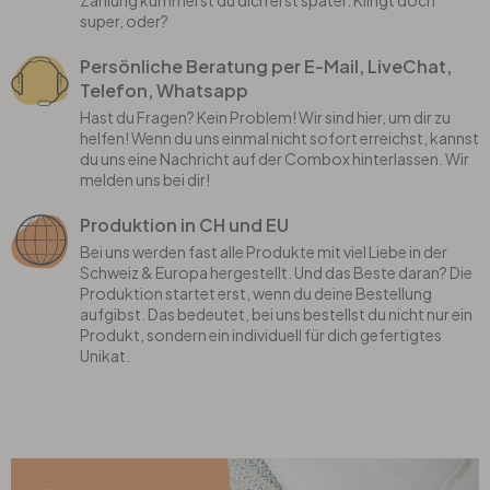
Zahlung kümmerst du dich erst später. Klingt doch
super, oder?
Persönliche Beratung per E-Mail, LiveChat,
Telefon, Whatsapp
Hast du Fragen? Kein Problem! Wir sind hier, um dir zu
helfen! Wenn du uns einmal nicht sofort erreichst, kannst
du uns eine Nachricht auf der Combox hinterlassen. Wir
melden uns bei dir!
Produktion in CH und EU
Bei uns werden fast alle Produkte mit viel Liebe in der
Schweiz & Europa hergestellt. Und das Beste daran? Die
Produktion startet erst, wenn du deine Bestellung
aufgibst. Das bedeutet, bei uns bestellst du nicht nur ein
Produkt, sondern ein individuell für dich gefertigtes
Unikat.