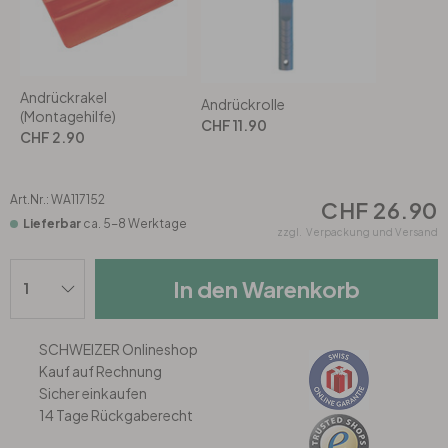
Rund
5-teilig
Tapeten Blau
Tapeten Grün
Wohnzimmer
Wohnzimmer
Andrückrakel
Andrückrolle
Tapeten Pink & Rosa
Schlafzimmer
Schlafzimmer
(Montagehilfe)
CHF 11.90
CHF 2.90
Tapeten Türkis
Kinderzimmer
Kinderzimmer
Art.Nr.:
WA117152
CHF 26.90
Tapeten Lila & Violett
Lieferbar
ca. 5-8 Werktage
Küche
Bad
zzgl.
Verpackung und Versand
Jugendzimmer
Küche
Wohnzimmer
In den Warenkorb
Bad
Flur
Schlafzimmer
SCHWEIZER Onlineshop
Kauf auf Rechnung
Flur
Kinderzimmer
Sicher einkaufen
14 Tage Rückgaberecht
Küche