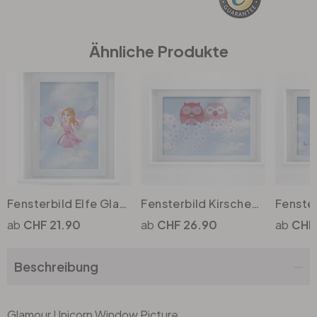
Büro
Ähnliche Produkte
Bad
Eingangsbereich
Fensterbild Elfe Glamour
Fensterbild Kirscheulen
CHF 21.90
CHF 26.90
CHF
Beschreibung
Glamour Unicorn Window Picture