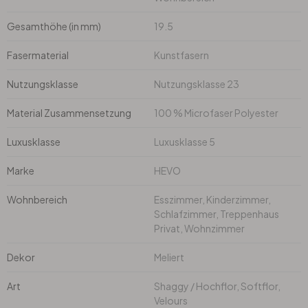
Gesamthöhe (in mm)
19.5
Büro
Fasermaterial
Kunstfasern
Bad
Nutzungsklasse
Nutzungsklasse 23
Eingangsbereich
Material Zusammensetzung
100 % Microfaser Polyester
Luxusklasse
Luxusklasse 5
Marke
HEVO
Wohnbereich
Esszimmer, Kinderzimmer,
Schlafzimmer, Treppenhaus
Privat, Wohnzimmer
Dekor
Meliert
Art
Shaggy / Hochflor, Softflor,
Velours