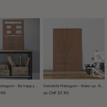
Dekobild Mahagoni - Be happy be bright be you
Dekobild Mahagoni - Wake up. Kick ass. Repeat.
.90
CHF 37.90