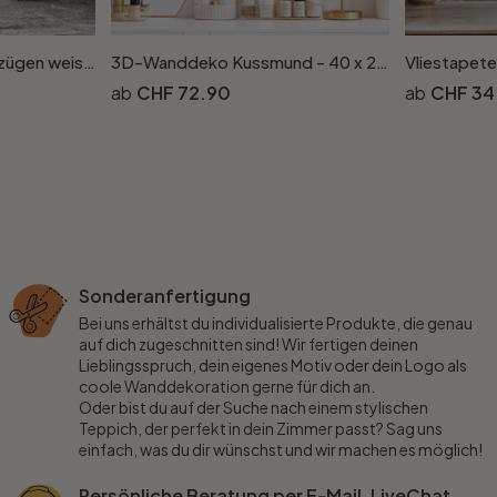
Vliestapete mit Schriftzügen weiss Grafisch
3D-Wanddeko Kussmund - 40 x 23 cm
CHF 72.90
CHF 34
Sonderanfertigung
Bei uns erhältst du individualisierte Produkte, die genau
auf dich zugeschnitten sind! Wir fertigen deinen
Lieblingsspruch, dein eigenes Motiv oder dein Logo als
coole Wanddekoration gerne für dich an.
Oder bist du auf der Suche nach einem stylischen
Teppich, der perfekt in dein Zimmer passt? Sag uns
einfach, was du dir wünschst und wir machen es möglich!
Persönliche Beratung per E-Mail, LiveChat,