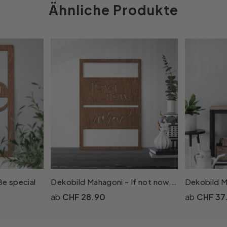
Ähnliche Produkte
Be special
Dekobild Mahagoni - If not now, when
CHF 28.90
CHF 37