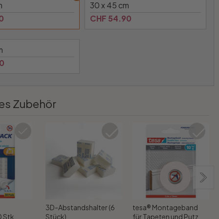
m
30 x 45 cm
0
CHF 54.90
m
0
es Zubehör
3D-Abstandshalter (6
tesa® Montageband
 Stk.
Stück)
für Tapeten und Putz