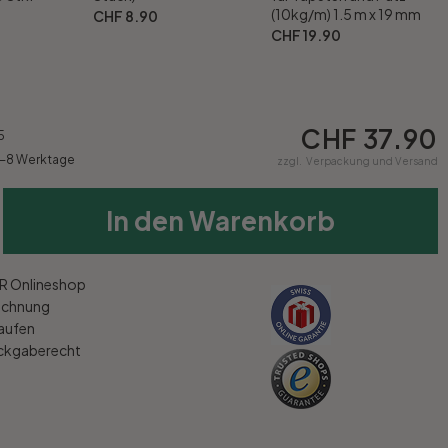
(10kg/m) 1.5 m x 19 mm
CHF 8.90
CHF 19.90
CHF 37.90
5
5-8 Werktage
zzgl.
Verpackung und Versand
In den Warenkorb
 Onlineshop
echnung
kaufen
ückgaberecht