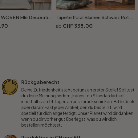
Vliestapete WOVEN Elle Decoration 4, beige
Tapete floral Blumen Schwarz Rot Vintage Blumentapete Wohnzimmer Vliestapete
.90
CHF 338.00
Rückgaberecht
Deine Zufriedenheit steht bei uns an erster Stelle! Solltest
du deine Meinung ändern, kannst du Standardartikel
innerhalb von 14 Tagen an uns zurückschicken. Bitte denk
aber daran: Fast jeder Artikel, den du bestellst, wird
speziell für dich angefertigt. Unser Planet wird dir danken,
wenn du dir vorher gut überlegst, was du wirklich
bestellen möchtest.
Produktion in CH und EU