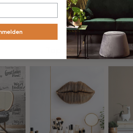
össe, Schriftart oder Verzierung dabei? Teile uns deine Wü
nmelden
Top Seller