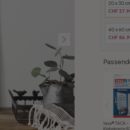
20 x 30 c
CHF 37.9
40 x 60 c
CHF 86.9
Passend
tesa® TACK -
Klebeknete 80