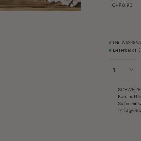
CHF 8.90
Art.Nr.:
WA28867
Lieferbar
ca. 
SCHWEIZER
Kauf auf R
Sicher ein
14 Tage R