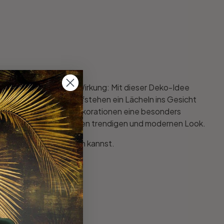
ner Aufwand, grosse Wirkung: Mit dieser Deko-Idee
r schon morgens beim Aufstehen ein Lächeln ins Gesicht
rodukt schaffen Holzdekorationen eine besonders
bung verleiht ihnen einen trendigen und modernen Look.
zungsprodukt bestellen kannst.