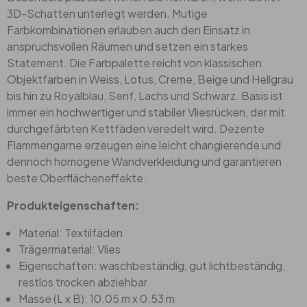
3D-Schatten unterlegt werden. Mutige
Farbkombinationen erlauben auch den Einsatz in
anspruchsvollen Räumen und setzen ein starkes
Statement. Die Farbpalette reicht von klassischen
Objektfarben in Weiss, Lotus, Creme, Beige und Hellgrau
bis hin zu Royalblau, Senf, Lachs und Schwarz. Basis ist
immer ein hochwertiger und stabiler Vliesrücken, der mit
durchgefärbten Kettfäden veredelt wird. Dezente
Flammengarne erzeugen eine leicht changierende und
dennoch homogene Wandverkleidung und garantieren
beste Oberflächeneffekte.
Produkteigenschaften:
Material: Textilfäden
Trägermaterial: Vlies
Eigenschaften: waschbeständig, gut lichtbeständig,
restlos trocken abziehbar
Masse (L x B): 10.05 m x 0.53 m