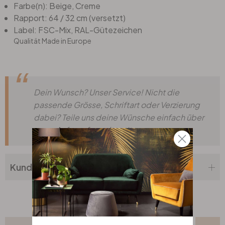
Farbe(n): Beige, Creme
Rapport: 64 / 32 cm (versetzt)
Label: FSC-Mix, RAL-Gütezeichen
Qualität Made in Europe
Dein Wunsch? Unser Service! Nicht die
passende Grösse, Schriftart oder Verzierung
dabei? Teile uns deine Wünsche einfach über
unser
Anfrageformular
mit.
Kundenbewertung
Passende Wandfarben