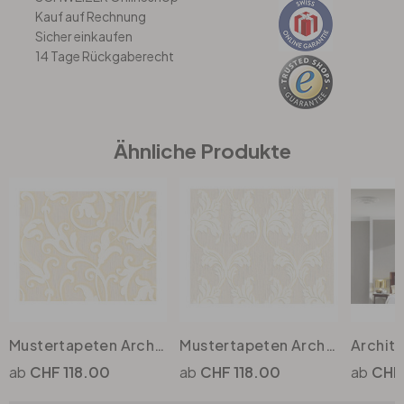
Kauf auf Rechnung
Sicher einkaufen
Büro
14 Tage Rückgaberecht
Bad
Ähnliche Produkte
Eingangsbereich
Mustertapeten Architects Paper Textiltapete Tessuto Elfenbein, Perlweiss, Signalweiss
Mustertapeten Architects Paper Textiltapete Tessuto Elfenbein, Signalweiss, Perlweiss
CHF 118.00
CHF 118.00
CHF 