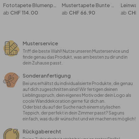
Fototapete Blumenpracht in warmen Pastelltönen - Paksoylu
Mustertapete Bunte Wildblumen - Vliestapete - UN Designs
CHF 114.00
CHF 66.90
CHF
Musterservice
Triff die beste Wahl! Nutze unseren Musterservice und
finde genau das Produkt, was am besten zu dir und in
dein Zuhause passt.
Sonderanfertigung
Bei uns erhältst du individualisierte Produkte, die genau
auf dich zugeschnitten sind! Wir fertigen deinen
Lieblingsspruch, dein eigenes Motiv oder dein Logo als
coole Wanddekoration gerne für dich an.
Oder bist du auf der Suche nach einem stylischen
Teppich, der perfekt in dein Zimmer passt? Sag uns
einfach, was du dir wünschst und wir machen es möglich!
Rückgaberecht