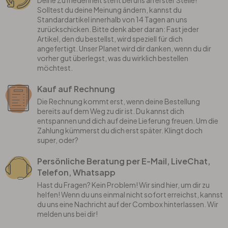
Deine Zufriedenheit steht bei uns an erster Stelle!
Solltest du deine Meinung ändern, kannst du
Standardartikel innerhalb von 14 Tagen an uns
zurückschicken. Bitte denk aber daran: Fast jeder
Artikel, den du bestellst, wird speziell für dich
angefertigt. Unser Planet wird dir danken, wenn du dir
vorher gut überlegst, was du wirklich bestellen
möchtest.
Kauf auf Rechnung
Die Rechnung kommt erst, wenn deine Bestellung
bereits auf dem Weg zu dir ist. Du kannst dich
entspannen und dich auf deine Lieferung freuen. Um die
Zahlung kümmerst du dich erst später. Klingt doch
super, oder?
Persönliche Beratung per E-Mail, LiveChat,
Telefon, Whatsapp
Hast du Fragen? Kein Problem! Wir sind hier, um dir zu
helfen! Wenn du uns einmal nicht sofort erreichst, kannst
du uns eine Nachricht auf der Combox hinterlassen. Wir
melden uns bei dir!