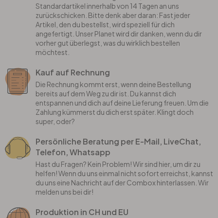
Standardartikel innerhalb von 14 Tagen an uns
zurückschicken. Bitte denk aber daran: Fast jeder
Artikel, den du bestellst, wird speziell für dich
angefertigt. Unser Planet wird dir danken, wenn du dir
vorher gut überlegst, was du wirklich bestellen
möchtest.
Kauf auf Rechnung
Die Rechnung kommt erst, wenn deine Bestellung
bereits auf dem Weg zu dir ist. Du kannst dich
entspannen und dich auf deine Lieferung freuen. Um die
Zahlung kümmerst du dich erst später. Klingt doch
super, oder?
Persönliche Beratung per E-Mail, LiveChat,
Telefon, Whatsapp
Hast du Fragen? Kein Problem! Wir sind hier, um dir zu
helfen! Wenn du uns einmal nicht sofort erreichst, kannst
du uns eine Nachricht auf der Combox hinterlassen. Wir
melden uns bei dir!
Produktion in CH und EU