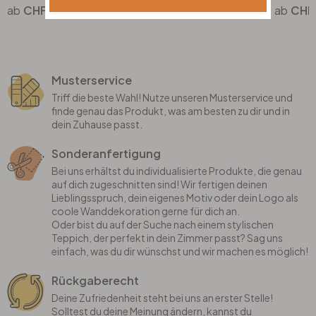
CHF 338.00
CHF 36.90
CHF
Musterservice
Triff die beste Wahl! Nutze unseren Musterservice und
finde genau das Produkt, was am besten zu dir und in
dein Zuhause passt.
Sonderanfertigung
Bei uns erhältst du individualisierte Produkte, die genau
auf dich zugeschnitten sind! Wir fertigen deinen
Lieblingsspruch, dein eigenes Motiv oder dein Logo als
coole Wanddekoration gerne für dich an.
Oder bist du auf der Suche nach einem stylischen
Teppich, der perfekt in dein Zimmer passt? Sag uns
einfach, was du dir wünschst und wir machen es möglich!
Rückgaberecht
Deine Zufriedenheit steht bei uns an erster Stelle!
Solltest du deine Meinung ändern, kannst du