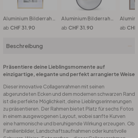
Büro
Aluminium Bilderrahmen Gold mit Passepartout - für 3 Fotos - 25.4 x 48.3 cm
Aluminium Bilderrahmen Schwarz abgerundet - für 4 Fotos - 25.4 x 50.8 cm
CHF 31.90
CHF 31.90
CHF
Bad
Beschreibung
Eingangsbereich
Präsentiere deine Lieblingsmomente auf
einzigartige, elegante und perfekt arrangierte Weise
Dieser innovative Collagenrahmen mit seinen
abgerundeten Ecken und dem modernen schwarzen Rand
ist die perfekte Möglichkeit, deine Lieblingserinnerungen
zu präsentieren. Der Rahmen bietet Platz für sechs Fotos
in einem ausgewogenen Layout, wobei sanfte Kurven
eine harmonische und beruhigende Wirkung erzeugen. Ob
Familienbilder, Landschaftsaufnahmen oder kunstvolle