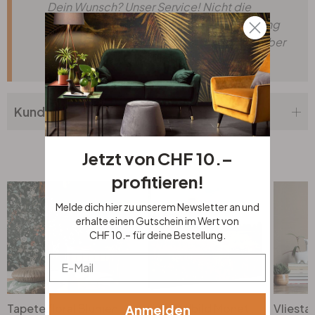
Dein Wunsch? Unser Service! Nicht die
passende Grösse, Schriftart oder Verzierung
dabei? Teile uns deine Wünsche einfach über
unser
Anfrageformular
mit.
Kundenbewertung
Jetzt von CHF 10.–
Top Seller
profitieren!
Melde dich hier zu unserem Newsletter an und
erhalte einen Gutschein im Wert von
CHF 10.– für deine Bestellung.
Email
Tapete floral Blumen Schwarz Rot Vintage Blumentapete Wohnzimmer Vliestapete
Leinwandbild Monet - Mohnfeld bei Argenteuil
Anmelden