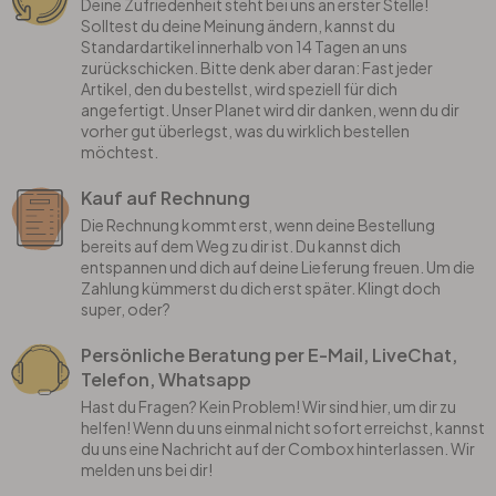
Deine Zufriedenheit steht bei uns an erster Stelle!
Solltest du deine Meinung ändern, kannst du
Standardartikel innerhalb von 14 Tagen an uns
zurückschicken. Bitte denk aber daran: Fast jeder
Artikel, den du bestellst, wird speziell für dich
angefertigt. Unser Planet wird dir danken, wenn du dir
vorher gut überlegst, was du wirklich bestellen
möchtest.
Kauf auf Rechnung
Die Rechnung kommt erst, wenn deine Bestellung
bereits auf dem Weg zu dir ist. Du kannst dich
entspannen und dich auf deine Lieferung freuen. Um die
Zahlung kümmerst du dich erst später. Klingt doch
super, oder?
Persönliche Beratung per E-Mail, LiveChat,
Telefon, Whatsapp
Hast du Fragen? Kein Problem! Wir sind hier, um dir zu
helfen! Wenn du uns einmal nicht sofort erreichst, kannst
du uns eine Nachricht auf der Combox hinterlassen. Wir
melden uns bei dir!