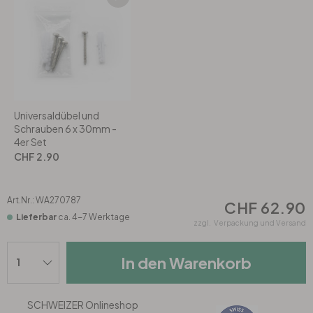
Rund
5-teilig
Tapeten Blau
Tapeten Grün
Wohnzimmer
Wohnzimmer
Tapeten Pink & Rosa
Schlafzimmer
Schlafzimmer
Universaldübel und
Tapeten Türkis
Kinderzimmer
Kinderzimmer
Schrauben 6 x 30mm -
4er Set
Tapeten Lila & Violett
CHF 2.90
Küche
Bad
Jugendzimmer
Küche
Wohnzimmer
Art.Nr.:
WA270787
CHF 62.90
Lieferbar
ca. 4-7 Werktage
zzgl.
Verpackung und Versand
Bad
Flur
Schlafzimmer
In den Warenkorb
Flur
Kinderzimmer
SCHWEIZER Onlineshop
Küche