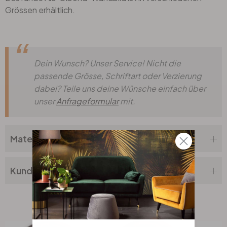
Grössen erhältlich.
Dein Wunsch? Unser Service! Nicht die
passende Grösse, Schriftart oder Verzierung
dabei? Teile uns deine Wünsche einfach über
unser
Anfrageformular
mit.
Materialbeschreibung
Kundenbewertung
Verwandte Produkte