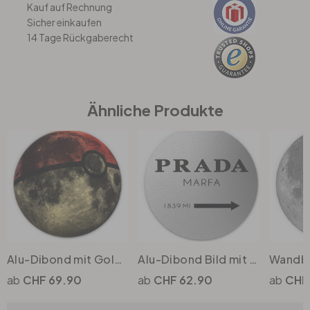
Kauf auf Rechnung
Sicher einkaufen
Büro
14 Tage Rückgaberecht
Bad
Ähnliche Produkte
Eingangsbereich
Alu-Dibond mit Goldeffekt Nicebleed - Pokémoon Square - Rund
Alu-Dibond Bild mit Silbereffekt - Prada Marfa - Rund
CHF 69.90
CHF 62.90
CHF