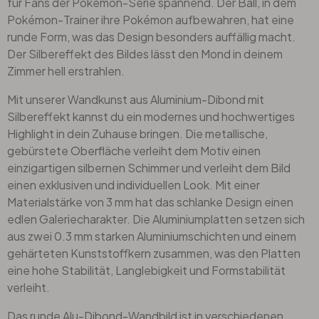
für Fans der Pokémon-Serie spannend. Der Ball, in dem
Pokémon-Trainer ihre Pokémon aufbewahren, hat eine
runde Form, was das Design besonders auffällig macht.
Der Silbereffekt des Bildes lässt den Mond in deinem
Zimmer hell erstrahlen.
Mit unserer Wandkunst aus Aluminium-Dibond mit
Silbereffekt kannst du ein modernes und hochwertiges
Highlight in dein Zuhause bringen. Die metallische,
gebürstete Oberfläche verleiht dem Motiv einen
einzigartigen silbernen Schimmer und verleiht dem Bild
einen exklusiven und individuellen Look. Mit einer
Materialstärke von 3 mm hat das schlanke Design einen
edlen Galeriecharakter. Die Aluminiumplatten setzen sich
aus zwei 0.3 mm starken Aluminiumschichten und einem
gehärteten Kunststoffkern zusammen, was den Platten
eine hohe Stabilität, Langlebigkeit und Formstabilität
verleiht.
Das runde Alu-Dibond-Wandbild ist in verschiedenen