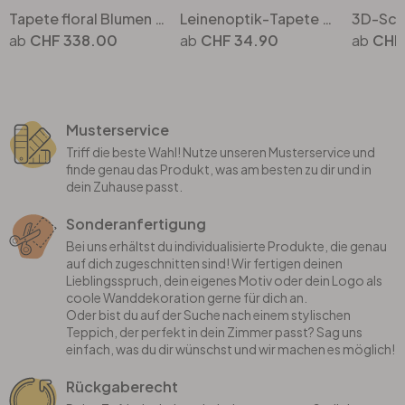
Tapete floral Blumen Schwarz Rot Vintage Blumentapete Wohnzimmer Vliestapete
Leinenoptik-Tapete Sanftes Grau - Vliestapete für elegantes Ambiente
CHF 338.00
CHF 34.90
CHF
Musterservice
Triff die beste Wahl! Nutze unseren Musterservice und
finde genau das Produkt, was am besten zu dir und in
dein Zuhause passt.
Sonderanfertigung
Bei uns erhältst du individualisierte Produkte, die genau
auf dich zugeschnitten sind! Wir fertigen deinen
Lieblingsspruch, dein eigenes Motiv oder dein Logo als
coole Wanddekoration gerne für dich an.
Oder bist du auf der Suche nach einem stylischen
Teppich, der perfekt in dein Zimmer passt? Sag uns
einfach, was du dir wünschst und wir machen es möglich!
Rückgaberecht