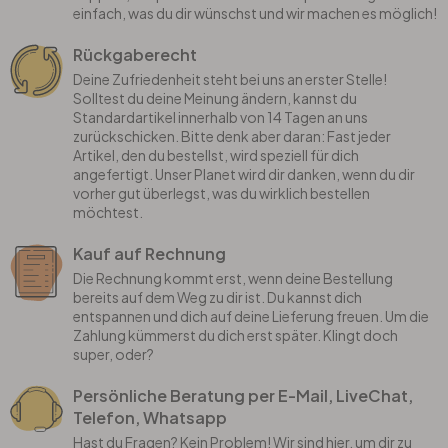
einfach, was du dir wünschst und wir machen es möglich!
Rückgaberecht
Deine Zufriedenheit steht bei uns an erster Stelle!
Solltest du deine Meinung ändern, kannst du
Standardartikel innerhalb von 14 Tagen an uns
zurückschicken. Bitte denk aber daran: Fast jeder
Artikel, den du bestellst, wird speziell für dich
angefertigt. Unser Planet wird dir danken, wenn du dir
vorher gut überlegst, was du wirklich bestellen
möchtest.
Kauf auf Rechnung
Die Rechnung kommt erst, wenn deine Bestellung
bereits auf dem Weg zu dir ist. Du kannst dich
entspannen und dich auf deine Lieferung freuen. Um die
Zahlung kümmerst du dich erst später. Klingt doch
super, oder?
Persönliche Beratung per E-Mail, LiveChat,
Telefon, Whatsapp
Hast du Fragen? Kein Problem! Wir sind hier, um dir zu