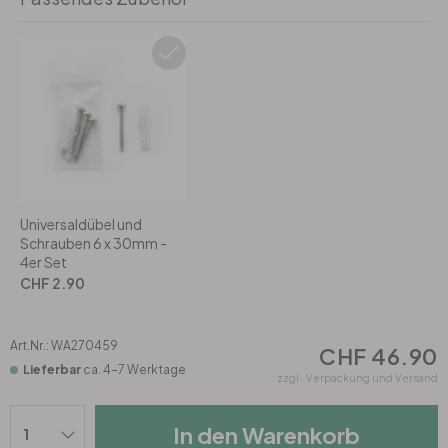
Rund
5-teilig
Tapeten Blau
Tapeten Grün
Wohnzimmer
Wohnzimmer
Tapeten Pink & Rosa
Schlafzimmer
Schlafzimmer
Tapeten Türkis
Kinderzimmer
Kinderzimmer
Tapeten Lila & Violett
Universaldübel und
Küche
Bad
Schrauben 6 x 30mm -
4er Set
Jugendzimmer
Küche
Wohnzimmer
CHF 2.90
Bad
Flur
Schlafzimmer
Art.Nr.:
WA270459
CHF 46.90
Lieferbar
ca. 4-7 Werktage
zzgl.
Verpackung und Versand
Flur
Kinderzimmer
In den Warenkorb
Küche