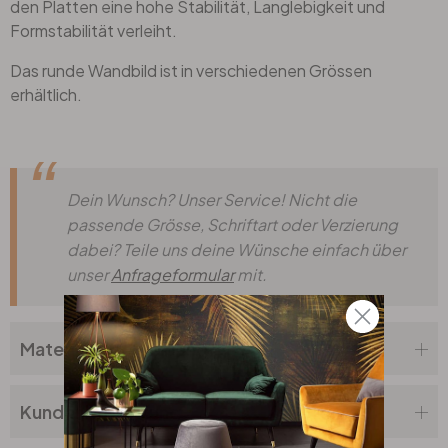
den Platten eine hohe Stabilität, Langlebigkeit und
Formstabilität verleiht.
Das runde Wandbild ist in verschiedenen Grössen
erhältlich.
Dein Wunsch? Unser Service! Nicht die
passende Grösse, Schriftart oder Verzierung
dabei? Teile uns deine Wünsche einfach über
unser
Anfrageformular
mit.
Materialbeschreibung
Kundenbewertung