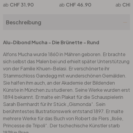
CHF 31.90
CHF 46.90
CHF
Beschreibung
Alu-Dibond Mucha - Die Brünette - Rund
Alfons Mucha wurde 1860 in Mähren geboren. Er brachte
sich selbst das Malen bei und erhielt später Unterstützung
von der Familie Khuen-Belasi. Er verschönerte ihr
Stammschloss Gandegg mit wunderschönen Gemälden.
Sie halfen ihm auch, an der Akademie der Bildenden
Künste in München zu studieren. Seine Werke wurden erst
1894 bekannt. Er malte ein Plakat für die Schauspielerin
Sarah Bernhardt für ihr Stück „Gismonda“. Sein
berühmtestes Illustrationswerk entstand 1897. Er malte
mehrere Werke für das Buch von Robert de Flers „Ilsée,
Princesse de Tripoli“. Der tschechische Künstler starb
1939 in Prag.