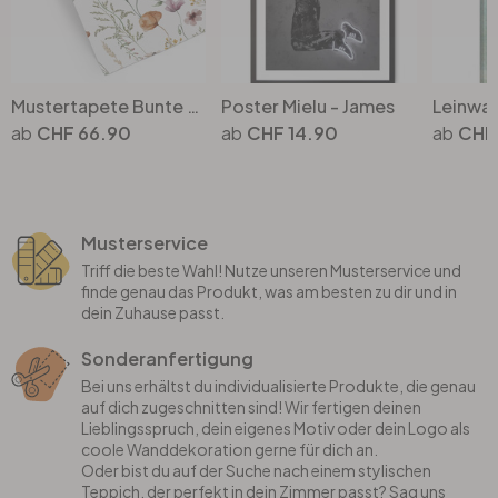
Mustertapete Bunte Wildblumen - Vliestapete - UN Designs
Poster Mielu - James
CHF 66.90
CHF 14.90
CHF
Musterservice
Triff die beste Wahl! Nutze unseren Musterservice und
finde genau das Produkt, was am besten zu dir und in
dein Zuhause passt.
Sonderanfertigung
Bei uns erhältst du individualisierte Produkte, die genau
auf dich zugeschnitten sind! Wir fertigen deinen
Lieblingsspruch, dein eigenes Motiv oder dein Logo als
coole Wanddekoration gerne für dich an.
Oder bist du auf der Suche nach einem stylischen
Teppich, der perfekt in dein Zimmer passt? Sag uns