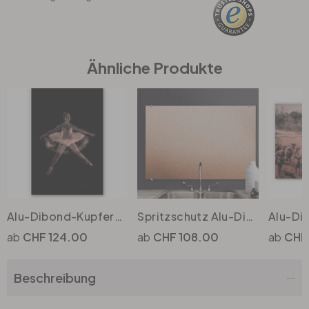
Büro
Ähnliche Produkte
Bad
Eingangsbereich
Alu-Dibond-Kupfereffekt - Prima Ballerina
Spritzschutz Alu-Dibond-Kupfereffekt - klassisch
CHF 124.00
CHF 108.00
CHF
Beschreibung