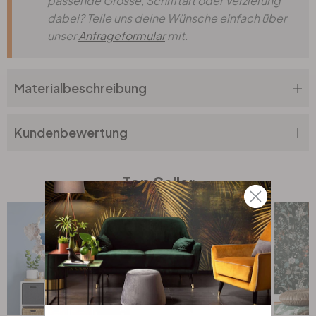
passende Grösse, Schriftart oder Verzierung
dabei? Teile uns deine Wünsche einfach über
unser
Anfrageformular
mit.
Materialbeschreibung
Kundenbewertung
Top Seller