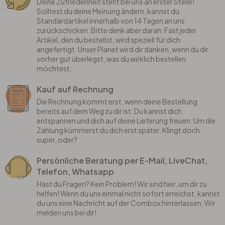
Deine Zufriedenheit steht bei uns an erster Stelle!
Solltest du deine Meinung ändern, kannst du
Standardartikel innerhalb von 14 Tagen an uns
zurückschicken. Bitte denk aber daran: Fast jeder
Artikel, den du bestellst, wird speziell für dich
angefertigt. Unser Planet wird dir danken, wenn du dir
vorher gut überlegst, was du wirklich bestellen
möchtest.
Kauf auf Rechnung
Die Rechnung kommt erst, wenn deine Bestellung
bereits auf dem Weg zu dir ist. Du kannst dich
entspannen und dich auf deine Lieferung freuen. Um die
Zahlung kümmerst du dich erst später. Klingt doch
super, oder?
Persönliche Beratung per E-Mail, LiveChat,
Telefon, Whatsapp
Hast du Fragen? Kein Problem! Wir sind hier, um dir zu
helfen! Wenn du uns einmal nicht sofort erreichst, kannst
du uns eine Nachricht auf der Combox hinterlassen. Wir
melden uns bei dir!