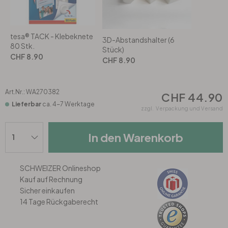
Rund
5-teilig
Tapeten Blau
Tapeten Grün
Wohnzimmer
Wohnzimmer
tesa® TACK - Klebeknete
3D-Abstandshalter (6
80 Stk.
Stück)
CHF 8.90
Tapeten Pink & Rosa
Schlafzimmer
Schlafzimmer
CHF 8.90
Tapeten Türkis
Kinderzimmer
Kinderzimmer
Art.Nr.:
WA270382
CHF 44.90
Lieferbar
ca. 4-7 Werktage
zzgl.
Verpackung und Versand
Tapeten Lila & Violett
Küche
Bad
In den Warenkorb
Jugendzimmer
Küche
Wohnzimmer
SCHWEIZER Onlineshop
Bad
Flur
Schlafzimmer
Kauf auf Rechnung
Sicher einkaufen
Flur
Kinderzimmer
14 Tage Rückgaberecht
Küche