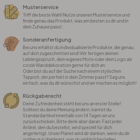
Musterservice
Triff die beste Wahl! Nutze unseren Musterservice und
finde genau das Produkt, was am besten zu dir und in
dein Zuhause passt.
Sonderanfertigung
Bei uns erhältst du individualisierte Produkte, die genau
auf dich zugeschnitten sind! Wir fertigen deinen
Lieblingsspruch, dein eigenes Motiv oder dein Logo als
coole Wanddekoration gerne für dich an.
Oder bist du auf der Suche nach einem stylischen
Teppich, der perfekt in dein Zimmer passt? Sag uns
einfach, was du dir wünschst und wir machen es möglich!
Rückgaberecht
Deine Zufriedenheit steht bei uns an erster Stelle!
Solltest du deine Meinung ändern, kannst du
Standardartikel innerhalb von 14 Tagen an uns
zurückschicken. Bitte denk aber daran: Fast jeder
Artikel, den du bestellst, wird speziell für dich
angefertigt. Unser Planet wird dir danken, wenn du dir
vorher gut überlegst, was du wirklich bestellen