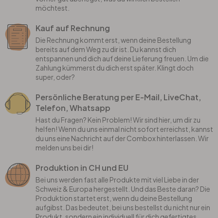
möchtest.
Kauf auf Rechnung
Die Rechnung kommt erst, wenn deine Bestellung
bereits auf dem Weg zu dir ist. Du kannst dich
entspannen und dich auf deine Lieferung freuen. Um die
Zahlung kümmerst du dich erst später. Klingt doch
super, oder?
Persönliche Beratung per E-Mail, LiveChat,
Telefon, Whatsapp
Hast du Fragen? Kein Problem! Wir sind hier, um dir zu
helfen! Wenn du uns einmal nicht sofort erreichst, kannst
du uns eine Nachricht auf der Combox hinterlassen. Wir
melden uns bei dir!
Produktion in CH und EU
Bei uns werden fast alle Produkte mit viel Liebe in der
Schweiz & Europa hergestellt. Und das Beste daran? Die
Produktion startet erst, wenn du deine Bestellung
aufgibst. Das bedeutet, bei uns bestellst du nicht nur ein
Produkt, sondern ein individuell für dich gefertigtes