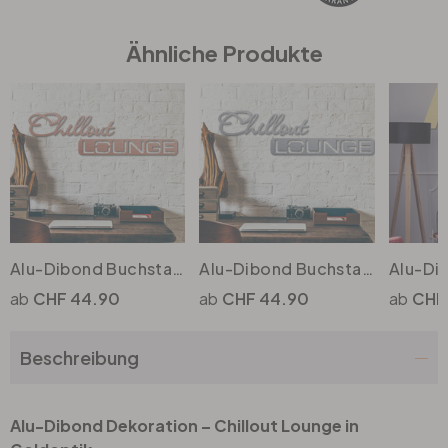
Ähnliche Produkte
Büro
Bad
Eingangsbereich
Alu-Dibond Buchstaben - Kupfereffekt - Chillout Lounge
Alu-Dibond Buchstaben - Silbereffekt - Chillout Lounge
CHF 44.90
CHF 44.90
CHF 
Beschreibung
Alu-Dibond Dekoration – Chillout Lounge in