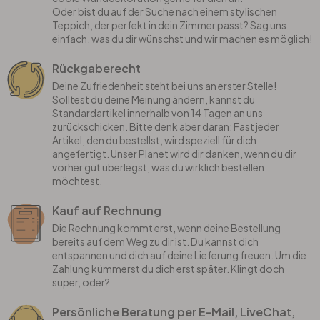
Oder bist du auf der Suche nach einem stylischen
Teppich, der perfekt in dein Zimmer passt? Sag uns
einfach, was du dir wünschst und wir machen es möglich!
Rückgaberecht
Deine Zufriedenheit steht bei uns an erster Stelle!
Solltest du deine Meinung ändern, kannst du
Standardartikel innerhalb von 14 Tagen an uns
zurückschicken. Bitte denk aber daran: Fast jeder
Artikel, den du bestellst, wird speziell für dich
angefertigt. Unser Planet wird dir danken, wenn du dir
vorher gut überlegst, was du wirklich bestellen
möchtest.
Kauf auf Rechnung
Die Rechnung kommt erst, wenn deine Bestellung
bereits auf dem Weg zu dir ist. Du kannst dich
entspannen und dich auf deine Lieferung freuen. Um die
Zahlung kümmerst du dich erst später. Klingt doch
super, oder?
Persönliche Beratung per E-Mail, LiveChat,