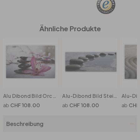
Büro
Ähnliche Produkte
Bad
Eingangsbereich
Alu Dibond Bild Orchidee
Alu-Dibond Bild Steinpfad - Panorama
CHF 108.00
CHF 108.00
CHF
Beschreibung