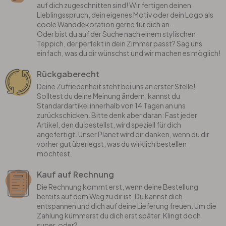
auf dich zugeschnitten sind! Wir fertigen deinen
Lieblingsspruch, dein eigenes Motiv oder dein Logo als
coole Wanddekoration gerne für dich an.
Oder bist du auf der Suche nach einem stylischen
Teppich, der perfekt in dein Zimmer passt? Sag uns
einfach, was du dir wünschst und wir machen es möglich!
Rückgaberecht
Deine Zufriedenheit steht bei uns an erster Stelle!
Solltest du deine Meinung ändern, kannst du
Standardartikel innerhalb von 14 Tagen an uns
zurückschicken. Bitte denk aber daran: Fast jeder
Artikel, den du bestellst, wird speziell für dich
angefertigt. Unser Planet wird dir danken, wenn du dir
vorher gut überlegst, was du wirklich bestellen
möchtest.
Kauf auf Rechnung
Die Rechnung kommt erst, wenn deine Bestellung
bereits auf dem Weg zu dir ist. Du kannst dich
entspannen und dich auf deine Lieferung freuen. Um die
Zahlung kümmerst du dich erst später. Klingt doch
super, oder?