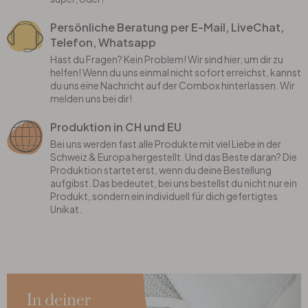
Persönliche Beratung per E-Mail, LiveChat,
Telefon, Whatsapp
Hast du Fragen? Kein Problem! Wir sind hier, um dir zu
helfen! Wenn du uns einmal nicht sofort erreichst, kannst
du uns eine Nachricht auf der Combox hinterlassen. Wir
melden uns bei dir!
Produktion in CH und EU
Bei uns werden fast alle Produkte mit viel Liebe in der
Schweiz & Europa hergestellt. Und das Beste daran? Die
Produktion startet erst, wenn du deine Bestellung
aufgibst. Das bedeutet, bei uns bestellst du nicht nur ein
Produkt, sondern ein individuell für dich gefertigtes
Unikat.