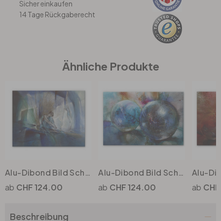
Sicher einkaufen
14 Tage Rückgaberecht
Büro
Bad
Ähnliche Produkte
Eingangsbereich
Alu-Dibond Bild Schmucker - Im blauen Raum
Alu-Dibond Bild Schmucker - Blaue Murmeln
CHF 124.00
CHF 124.00
CHF
Beschreibung