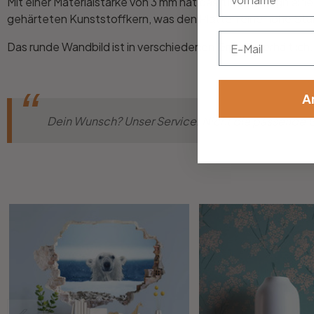
Mit einer Materialstärke von 3 mm hat das runde Design ei
gehärteten Kunststoffkern, was den Platten eine hohe Stabil
Email
Das runde Wandbild ist in verschiedenen Grössen erhältlich.
A
Dein Wunsch? Unser Service! Nicht die passende Gr