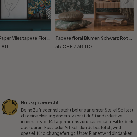
Architects Paper Vliestapete Floral Impression Blumentapete floral bunt, blau, orange, beige, gelb
Tapete floral Blumen Schwarz Rot Vintage Blumentapete Wohnzimmer Vliestapete
.90
CHF 338.00
Rückgaberecht
Deine Zufriedenheit steht bei uns an erster Stelle! Solltest
du deine Meinung ändern, kannst du Standardartikel
innerhalb von 14 Tagen an uns zurückschicken. Bitte denk
aber daran: Fast jeder Artikel, den du bestellst, wird
speziell für dich angefertigt. Unser Planet wird dir danken,