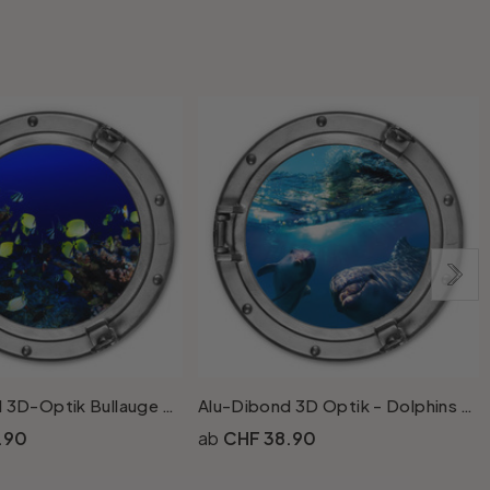
Alu-Dibond 3D-Optik Bullauge - Bunte Unterwasserwelt - neongelbe Fische - Rund
Alu-Dibond 3D Optik - Dolphins Underwater - Rund
.90
CHF 38.90