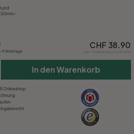
l und
x 30mm -
CHF 38.90
1
6-9 Werktage
zzgl.
Verpackung und Versand
In den Warenkorb
 Onlineshop
echnung
kaufen
ückgaberecht