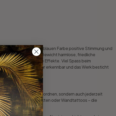
versprüht mit seiner blauen Farbe positive Stimmung und
nd mehr als 30 Tonnen Gewicht harmlose, friedliche
n kleine Details grosse Effekte. Viel Spass beim
leinste Details sind klar erkennbar und das Werk besticht
h nicht nur beliebig anordnen, sondern auch jederzeit
Dibond mit Metallic-Effekten oder Wandtattoos – die