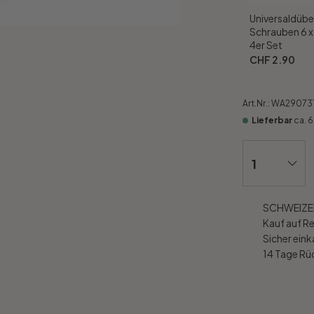
Universaldübe
Schrauben 6 
4er Set
CHF 2.90
Art.Nr.:
WA29073
Lieferbar
ca. 
SCHWEIZER
Kauf auf R
Sicher ein
14 Tage R