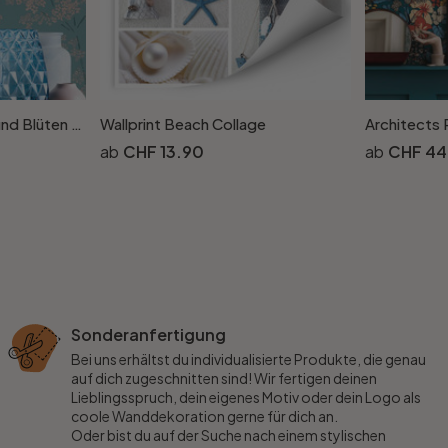
Natur-Tapete Blumen und Blüten Beige Blau - Florale Vliestapete natürlich
Wallprint Beach Collage
CHF 13.90
CHF 44
Sonderanfertigung
Bei uns erhältst du individualisierte Produkte, die genau
auf dich zugeschnitten sind! Wir fertigen deinen
Lieblingsspruch, dein eigenes Motiv oder dein Logo als
coole Wanddekoration gerne für dich an.
Oder bist du auf der Suche nach einem stylischen