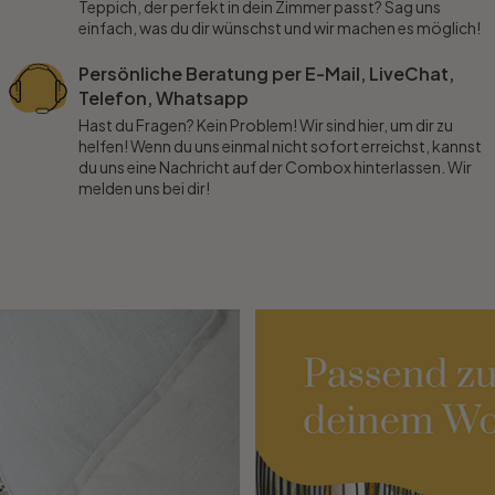
Teppich, der perfekt in dein Zimmer passt? Sag uns
einfach, was du dir wünschst und wir machen es möglich!
Persönliche Beratung per E-Mail, LiveChat,
Telefon, Whatsapp
Hast du Fragen? Kein Problem! Wir sind hier, um dir zu
helfen! Wenn du uns einmal nicht sofort erreichst, kannst
du uns eine Nachricht auf der Combox hinterlassen. Wir
melden uns bei dir!