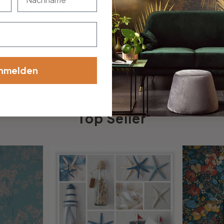
nen eleganten Galeriecharakter. Die Aluminiumplatten besteh
ität, Langlebigkeit und Formstabilität verleiht.
nmelden
össe, Schriftart oder Verzierung dabei? Teile uns deine Wü
Top Seller