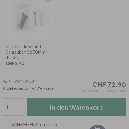
Rund
5-teilig
Tapeten Blau
Tapeten Grün
Wohnzimmer
Wohnzimmer
Tapeten Pink & Rosa
Schlafzimmer
Schlafzimmer
Universaldübel und
Tapeten Türkis
Kinderzimmer
Kinderzimmer
Schrauben 6 x 30mm -
4er Set
CHF 2.90
Tapeten Lila & Violett
Küche
Bad
Jugendzimmer
Küche
Wohnzimmer
Art.Nr.:
WA475958
CHF 72.90
Lieferbar
ca. 4-7 Werktage
zzgl.
Verpackung und Versand
Bad
Flur
Schlafzimmer
In den Warenkorb
Flur
Kinderzimmer
SCHWEIZER Onlineshop
Küche