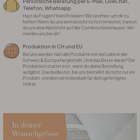
Persönliche Beratung per E-Mail, LiveChat,
Telefon, Whatsapp
Hast du Fragen? Kein Problem! Wir sind hier, um dir zu
helfen! Wenn du uns einmal nicht sofort erreichst, kannst
du uns eine Nachricht auf der Combox hinterlassen. Wir
melden uns bei dir!
Produktion in CH und EU
Bei uns werden fast alle Produkte mit viel Liebe in der
Schweiz & Europa hergestellt. Und das Beste daran? Die
Produktion startet erst, wenn du deine Bestellung
aufgibst. Das bedeutet, bei uns bestellst du nicht nur ein
Produkt, sondern ein individuell für dich gefertigtes
Unikat.