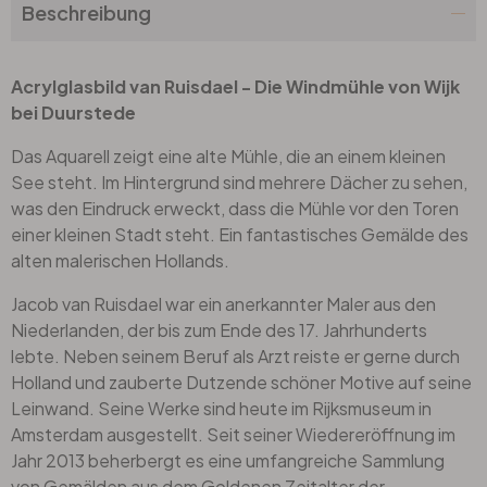
Beschreibung
Acrylglasbild van Ruisdael - Die Windmühle von Wijk
bei Duurstede
Das Aquarell zeigt eine alte Mühle, die an einem kleinen
See steht. Im Hintergrund sind mehrere Dächer zu sehen,
was den Eindruck erweckt, dass die Mühle vor den Toren
einer kleinen Stadt steht. Ein fantastisches Gemälde des
alten malerischen Hollands.
Jacob van Ruisdael war ein anerkannter Maler aus den
Niederlanden, der bis zum Ende des 17. Jahrhunderts
lebte. Neben seinem Beruf als Arzt reiste er gerne durch
Holland und zauberte Dutzende schöner Motive auf seine
Leinwand. Seine Werke sind heute im Rijksmuseum in
Amsterdam ausgestellt. Seit seiner Wiedereröffnung im
Jahr 2013 beherbergt es eine umfangreiche Sammlung
von Gemälden aus dem Goldenen Zeitalter der