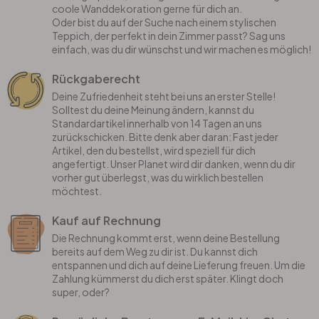
coole Wanddekoration gerne für dich an.
Oder bist du auf der Suche nach einem stylischen
Teppich, der perfekt in dein Zimmer passt? Sag uns
einfach, was du dir wünschst und wir machen es möglich!
Rückgaberecht
Deine Zufriedenheit steht bei uns an erster Stelle!
Solltest du deine Meinung ändern, kannst du
Standardartikel innerhalb von 14 Tagen an uns
zurückschicken. Bitte denk aber daran: Fast jeder
Artikel, den du bestellst, wird speziell für dich
angefertigt. Unser Planet wird dir danken, wenn du dir
vorher gut überlegst, was du wirklich bestellen
möchtest.
Kauf auf Rechnung
Die Rechnung kommt erst, wenn deine Bestellung
bereits auf dem Weg zu dir ist. Du kannst dich
entspannen und dich auf deine Lieferung freuen. Um die
Zahlung kümmerst du dich erst später. Klingt doch
super, oder?