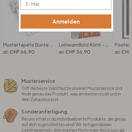
Email
Anmelden
Mustertapete Bunte Wildblumen - Vliestapete - UN Designs
Leinwandbild Klimt - Hygieia
Poster 
CHF 66.90
CHF 36.90
CHF
Musterservice
Triff die beste Wahl! Nutze unseren Musterservice und
finde genau das Produkt, was am besten zu dir und in
dein Zuhause passt.
Sonderanfertigung
Bei uns erhältst du individualisierte Produkte, die genau
auf dich zugeschnitten sind! Wir fertigen deinen
Lieblingsspruch, dein eigenes Motiv oder dein Logo als