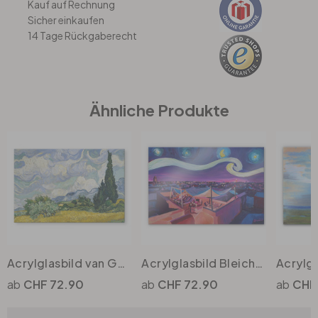
Kauf auf Rechnung
Sicher einkaufen
14 Tage Rückgaberecht
Büro
Bad
Ähnliche Produkte
Eingangsbereich
Acrylglasbild van Gogh - Weizenfeld mit Zypressen
Acrylglasbild Bleichner - Marrakesch bei Nacht
CHF 72.90
CHF 72.90
CHF