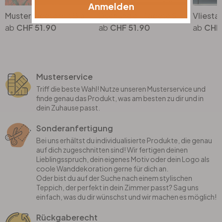
Anmelden
Mustertapete mit Blättern und Gräsern Orange Grün - Dschungel-Vliestapete
Dschungel-Tapete Schwarz Grün - Vliestapete floral mit Blättern und Blüten
CHF 51.90
CHF 51.90
CHF
Musterservice
Triff die beste Wahl! Nutze unseren Musterservice und
finde genau das Produkt, was am besten zu dir und in
dein Zuhause passt.
Sonderanfertigung
Bei uns erhältst du individualisierte Produkte, die genau
auf dich zugeschnitten sind! Wir fertigen deinen
Lieblingsspruch, dein eigenes Motiv oder dein Logo als
coole Wanddekoration gerne für dich an.
Oder bist du auf der Suche nach einem stylischen
Teppich, der perfekt in dein Zimmer passt? Sag uns
einfach, was du dir wünschst und wir machen es möglich!
Rückgaberecht