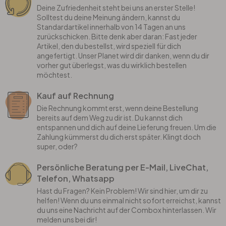
Deine Zufriedenheit steht bei uns an erster Stelle!
Solltest du deine Meinung ändern, kannst du
Standardartikel innerhalb von 14 Tagen an uns
zurückschicken. Bitte denk aber daran: Fast jeder
Artikel, den du bestellst, wird speziell für dich
angefertigt. Unser Planet wird dir danken, wenn du dir
vorher gut überlegst, was du wirklich bestellen
möchtest.
Kauf auf Rechnung
Die Rechnung kommt erst, wenn deine Bestellung
bereits auf dem Weg zu dir ist. Du kannst dich
entspannen und dich auf deine Lieferung freuen. Um die
Zahlung kümmerst du dich erst später. Klingt doch
super, oder?
Persönliche Beratung per E-Mail, LiveChat,
Telefon, Whatsapp
Hast du Fragen? Kein Problem! Wir sind hier, um dir zu
helfen! Wenn du uns einmal nicht sofort erreichst, kannst
du uns eine Nachricht auf der Combox hinterlassen. Wir
melden uns bei dir!