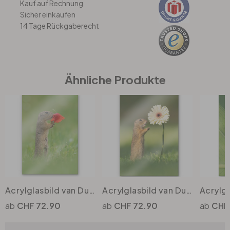
Kauf auf Rechnung
Sicher einkaufen
14 Tage Rückgaberecht
Büro
Bad
Ähnliche Produkte
Eingangsbereich
Acrylglasbild van Duijn - Erdhörnchen mit Mohnblume
Acrylglasbild van Duijn - Erdhörnchen mit Gerbera
CHF 72.90
CHF 72.90
CHF