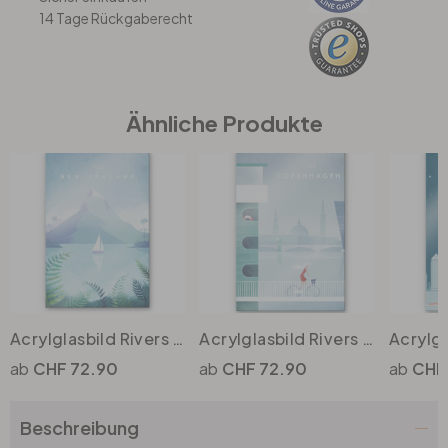
14 Tage Rückgaberecht
Büro
Bad
Ähnliche Produkte
Eingangsbereich
Acrylglasbild Rivers - Neuseeland
Acrylglasbild Rivers - Kopenhagen
CHF 72.90
CHF 72.90
CHF
Beschreibung