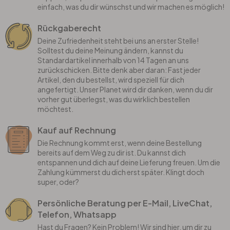
einfach, was du dir wünschst und wir machen es möglich!
Rückgaberecht
Deine Zufriedenheit steht bei uns an erster Stelle!
Solltest du deine Meinung ändern, kannst du
Standardartikel innerhalb von 14 Tagen an uns
zurückschicken. Bitte denk aber daran: Fast jeder
Artikel, den du bestellst, wird speziell für dich
angefertigt. Unser Planet wird dir danken, wenn du dir
vorher gut überlegst, was du wirklich bestellen
möchtest.
Kauf auf Rechnung
Die Rechnung kommt erst, wenn deine Bestellung
bereits auf dem Weg zu dir ist. Du kannst dich
entspannen und dich auf deine Lieferung freuen. Um die
Zahlung kümmerst du dich erst später. Klingt doch
super, oder?
Persönliche Beratung per E-Mail, LiveChat,
Telefon, Whatsapp
Hast du Fragen? Kein Problem! Wir sind hier, um dir zu