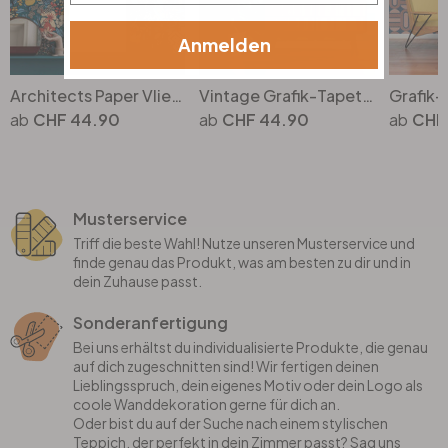
Anmelden
Architects Paper Vliestapete Floral Impression Blumentapete floral bunt, blau, orange, beige, gelb
Vintage Grafik-Tapete Blau Türkis - Vliestapete im Retro-Look - Mustertapete
CHF 44.90
CHF 44.90
CHF
Musterservice
Triff die beste Wahl! Nutze unseren Musterservice und
finde genau das Produkt, was am besten zu dir und in
dein Zuhause passt.
Sonderanfertigung
Bei uns erhältst du individualisierte Produkte, die genau
auf dich zugeschnitten sind! Wir fertigen deinen
Lieblingsspruch, dein eigenes Motiv oder dein Logo als
coole Wanddekoration gerne für dich an.
Oder bist du auf der Suche nach einem stylischen
Teppich, der perfekt in dein Zimmer passt? Sag uns