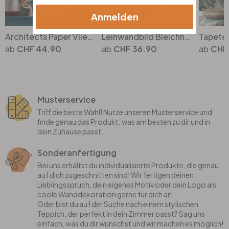
Anmelden
Architects Paper Vliestapete Floral Impression Blumentapete floral bunt, blau, orange, beige, gelb
Leinwandbild Bleichner - Fascinating Palermo
CHF 44.90
CHF 36.90
CHF
Musterservice
Triff die beste Wahl! Nutze unseren Musterservice und
finde genau das Produkt, was am besten zu dir und in
dein Zuhause passt.
Sonderanfertigung
Bei uns erhältst du individualisierte Produkte, die genau
auf dich zugeschnitten sind! Wir fertigen deinen
Lieblingsspruch, dein eigenes Motiv oder dein Logo als
coole Wanddekoration gerne für dich an.
Oder bist du auf der Suche nach einem stylischen
Teppich, der perfekt in dein Zimmer passt? Sag uns
einfach, was du dir wünschst und wir machen es möglich!