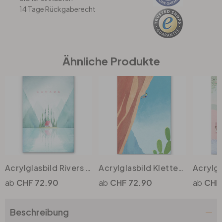
14 Tage Rückgaberecht
Büro
Bad
Ähnliche Produkte
Eingangsbereich
Acrylglasbild Rivers - Kanada
Acrylglasbild Klettern am Grand Canyon - Rivers
CHF 72.90
CHF 72.90
CHF
Beschreibung