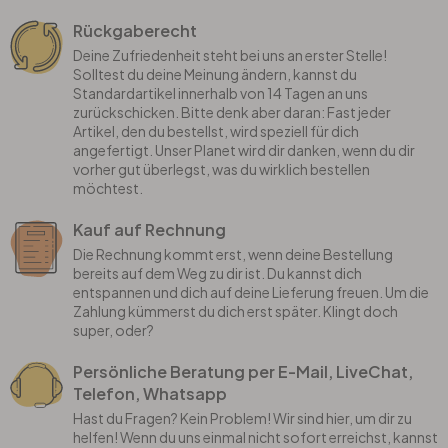
Rückgaberecht
Deine Zufriedenheit steht bei uns an erster Stelle!
Solltest du deine Meinung ändern, kannst du
Standardartikel innerhalb von 14 Tagen an uns
zurückschicken. Bitte denk aber daran: Fast jeder
Artikel, den du bestellst, wird speziell für dich
angefertigt. Unser Planet wird dir danken, wenn du dir
vorher gut überlegst, was du wirklich bestellen
möchtest.
Kauf auf Rechnung
Die Rechnung kommt erst, wenn deine Bestellung
bereits auf dem Weg zu dir ist. Du kannst dich
entspannen und dich auf deine Lieferung freuen. Um die
Zahlung kümmerst du dich erst später. Klingt doch
super, oder?
Persönliche Beratung per E-Mail, LiveChat,
Telefon, Whatsapp
Hast du Fragen? Kein Problem! Wir sind hier, um dir zu
helfen! Wenn du uns einmal nicht sofort erreichst, kannst