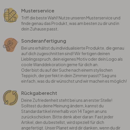
Musterservice
Triff die beste Wahl! Nutze unseren Musterservice und
finde genau das Produkt, was am besten zu dir und in
dein Zuhause passt.
Sonderanfertigung
Bei uns erhältst du individualisierte Produkte, die genau
auf dich zugeschnitten sind! Wir fertigen deinen
Lieblingsspruch, dein eigenes Motiv oder dein Logo als
coole Wanddekoration gerne für dich an.
Oder bist du auf der Suche nach einem stylischen
Teppich, der perfekt in dein Zimmer passt? Sag uns
einfach, was du dir wünschst und wir machen es möglich!
Rückgaberecht
Deine Zufriedenheit steht bei uns an erster Stelle!
Solltest du deine Meinung ändern, kannst du
Standardartikel innerhalb von 14 Tagen an uns
zurückschicken. Bitte denk aber daran: Fast jeder
Artikel, den du bestellst, wird speziell für dich
angefertigt. Unser Planet wird dir danken, wenn du dir