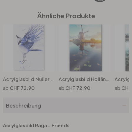
Ähnliche Produkte
Büro
Bad
Eingangsbereich
Acrylglasbild Müller - Blaumeise
Acrylglasbild Holländische Windmühle
Acrylgl
CHF 72.90
CHF 72.90
CHF
Beschreibung
Acrylglasbild Raga - Friends