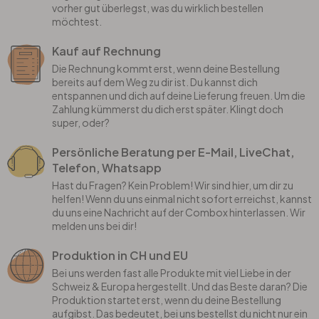
vorher gut überlegst, was du wirklich bestellen
möchtest.
Kauf auf Rechnung
Die Rechnung kommt erst, wenn deine Bestellung
bereits auf dem Weg zu dir ist. Du kannst dich
entspannen und dich auf deine Lieferung freuen. Um die
Zahlung kümmerst du dich erst später. Klingt doch
super, oder?
Persönliche Beratung per E-Mail, LiveChat,
Telefon, Whatsapp
Hast du Fragen? Kein Problem! Wir sind hier, um dir zu
helfen! Wenn du uns einmal nicht sofort erreichst, kannst
du uns eine Nachricht auf der Combox hinterlassen. Wir
melden uns bei dir!
Produktion in CH und EU
Bei uns werden fast alle Produkte mit viel Liebe in der
Schweiz & Europa hergestellt. Und das Beste daran? Die
Produktion startet erst, wenn du deine Bestellung
aufgibst. Das bedeutet, bei uns bestellst du nicht nur ein