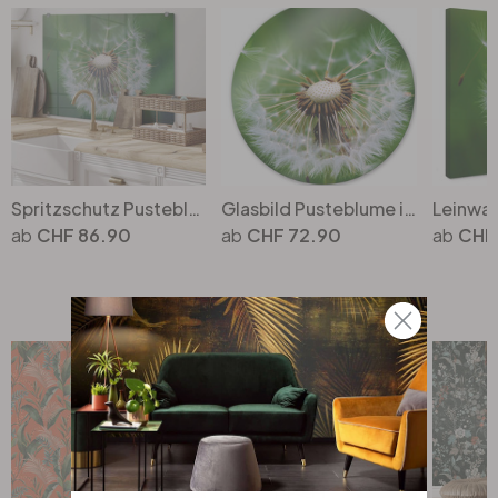
Spritzschutz Pusteblume im Wind
Glasbild Pusteblume im Wind - rund
CHF 86.90
CHF 72.90
CHF
Top Seller