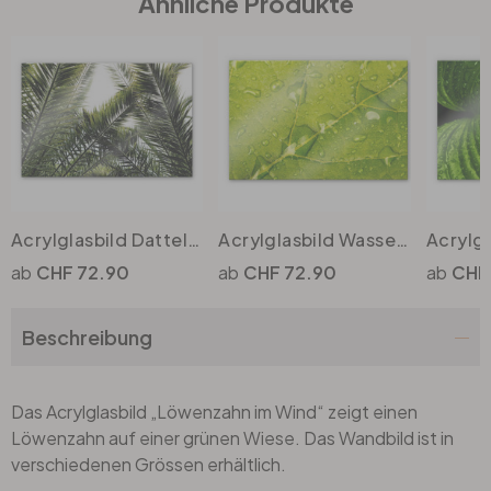
Ähnliche Produkte
Büro
Bad
Eingangsbereich
Acrylglasbild Dattelpalme
Acrylglasbild Wasserperlen
CHF 72.90
CHF 72.90
CHF
Beschreibung
Das Acrylglasbild „Löwenzahn im Wind“ zeigt einen
Löwenzahn auf einer grünen Wiese. Das Wandbild ist in
verschiedenen Grössen erhältlich.