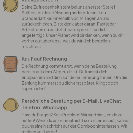
Deine Zufriedenheit steht bei uns an erster Stelle!
Solltest du deine Meinung ändern, kannst du
Standardartikel innerhalb von 14 Tagen an uns
zurückschicken. Bitte denk aber daran: Fast jeder
Artikel, den du bestellst, wird speziell für dich
angefertigt. Unser Planet wird dir danken, wenn du dir
vorher gut überlegst, was du wirklich bestellen
möchtest.
Kauf auf Rechnung
Die Rechnung kommt erst, wenn deine Bestellung
bereits auf dem Weg zu dir ist. Du kannst dich
entspannen und dich auf deine Lieferung freuen. Um die
Zahlung kümmerst du dich erst später. Klingt doch
super, oder?
Persönliche Beratung per E-Mail, LiveChat,
Telefon, Whatsapp
Hast du Fragen? Kein Problem! Wir sind hier, um dir zu
helfen! Wenn du uns einmal nicht sofort erreichst, kannst
du uns eine Nachricht auf der Combox hinterlassen. Wir
melden uns bei dir!