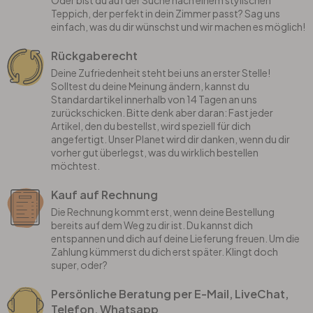
Oder bist du auf der Suche nach einem stylischen
Teppich, der perfekt in dein Zimmer passt? Sag uns
einfach, was du dir wünschst und wir machen es möglich!
Rückgaberecht
Deine Zufriedenheit steht bei uns an erster Stelle!
Solltest du deine Meinung ändern, kannst du
Standardartikel innerhalb von 14 Tagen an uns
zurückschicken. Bitte denk aber daran: Fast jeder
Artikel, den du bestellst, wird speziell für dich
angefertigt. Unser Planet wird dir danken, wenn du dir
vorher gut überlegst, was du wirklich bestellen
möchtest.
Kauf auf Rechnung
Die Rechnung kommt erst, wenn deine Bestellung
bereits auf dem Weg zu dir ist. Du kannst dich
entspannen und dich auf deine Lieferung freuen. Um die
Zahlung kümmerst du dich erst später. Klingt doch
super, oder?
Persönliche Beratung per E-Mail, LiveChat,
Telefon, Whatsapp