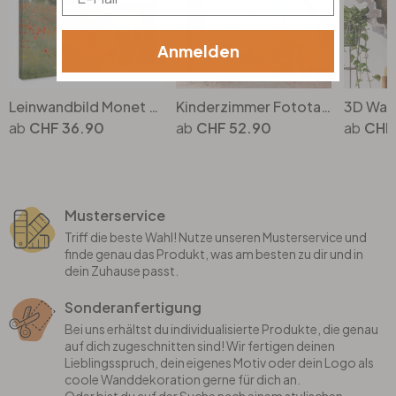
Anmelden
Leinwandbild Monet - Mohnfeld bei Argenteuil
Kinderzimmer Fototapete Einhorn auf farbenfroher Blumenwiese - Bonne Müller - Rund - Selbstklebend/Vlies
CHF 36.90
CHF 52.90
CHF
Musterservice
Triff die beste Wahl! Nutze unseren Musterservice und
finde genau das Produkt, was am besten zu dir und in
dein Zuhause passt.
Sonderanfertigung
Bei uns erhältst du individualisierte Produkte, die genau
auf dich zugeschnitten sind! Wir fertigen deinen
Lieblingsspruch, dein eigenes Motiv oder dein Logo als
coole Wanddekoration gerne für dich an.