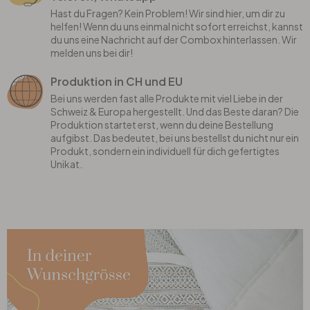
Hast du Fragen? Kein Problem! Wir sind hier, um dir zu
helfen! Wenn du uns einmal nicht sofort erreichst, kannst
du uns eine Nachricht auf der Combox hinterlassen. Wir
melden uns bei dir!
Produktion in CH und EU
Bei uns werden fast alle Produkte mit viel Liebe in der
Schweiz & Europa hergestellt. Und das Beste daran? Die
Produktion startet erst, wenn du deine Bestellung
aufgibst. Das bedeutet, bei uns bestellst du nicht nur ein
Produkt, sondern ein individuell für dich gefertigtes
Unikat.