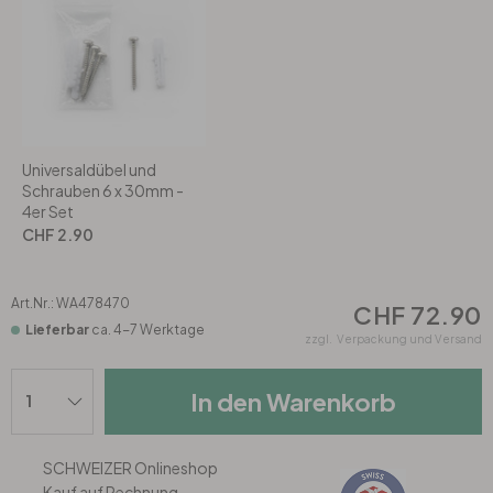
Rund
5-teilig
Tapeten Blau
Tapeten Grün
Wohnzimmer
Wohnzimmer
Tapeten Pink & Rosa
Schlafzimmer
Schlafzimmer
Universaldübel und
Tapeten Türkis
Kinderzimmer
Kinderzimmer
Schrauben 6 x 30mm -
4er Set
CHF 2.90
Tapeten Lila & Violett
Küche
Bad
Art.Nr.:
WA478470
Jugendzimmer
Küche
Wohnzimmer
CHF 72.90
Lieferbar
ca. 4-7 Werktage
zzgl.
Verpackung und Versand
Bad
Flur
Schlafzimmer
In den Warenkorb
Flur
Kinderzimmer
SCHWEIZER Onlineshop
Küche
Kauf auf Rechnung