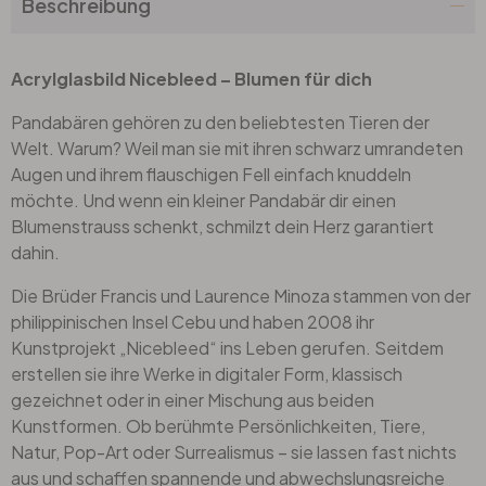
Beschreibung
Acrylglasbild Nicebleed – Blumen für dich
Pandabären gehören zu den beliebtesten Tieren der
Welt. Warum? Weil man sie mit ihren schwarz umrandeten
Augen und ihrem flauschigen Fell einfach knuddeln
möchte. Und wenn ein kleiner Pandabär dir einen
Blumenstrauss schenkt, schmilzt dein Herz garantiert
dahin.
Die Brüder Francis und Laurence Minoza stammen von der
philippinischen Insel Cebu und haben 2008 ihr
Kunstprojekt „Nicebleed“ ins Leben gerufen. Seitdem
erstellen sie ihre Werke in digitaler Form, klassisch
gezeichnet oder in einer Mischung aus beiden
Kunstformen. Ob berühmte Persönlichkeiten, Tiere,
Natur, Pop-Art oder Surrealismus – sie lassen fast nichts
aus und schaffen spannende und abwechslungsreiche