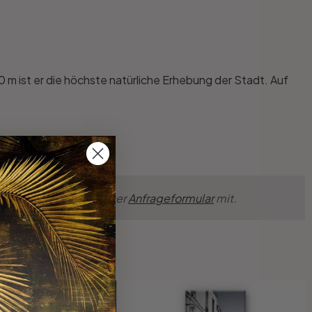
 m ist er die höchste natürliche Erhebung der Stadt. Auf
nsche einfach über unser
Anfrageformular
mit.