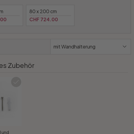
cm
80 x 200 cm
.00
CHF 724.00
mit Wandhalterung
es Zubehör
l und