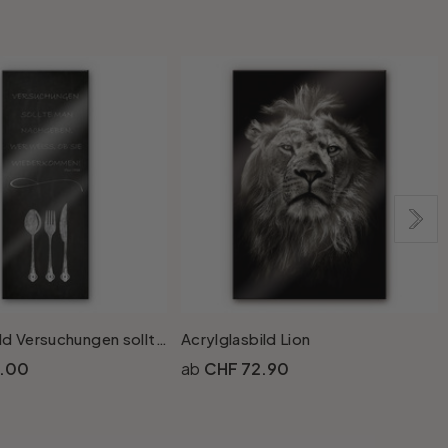
Acrylglasbild Versuchungen sollte man nachgeben - Panorama
Acrylglasbild Lion
A
8.00
CHF 72.90