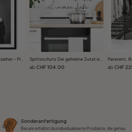
Poster Wein mit Korkenzieher - Pictufy Studio
Spritzschutz Die geheime Zutat ist immer Liebe - Panorma
CHF 104.00
CHF 22
Sonderanfertigung
Bei uns erhältst du individualisierte Produkte, die genau