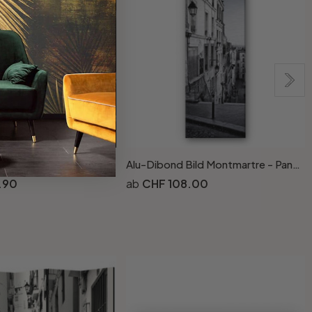
zfolie Monmartre
Alu-Dibond Bild Montmartre - Panorama
S
.90
CHF 108.00