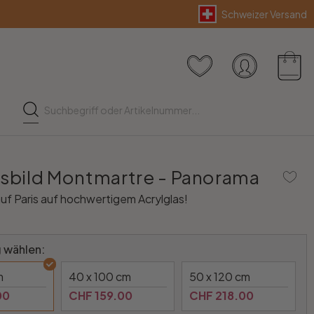
Schweizer Versand
asbild Montmartre - Panorama
auf Paris auf hochwertigem Acrylglas!
 wählen:
m
40 x 100 cm
50 x 120 cm
00
CHF 159.00
CHF 218.00