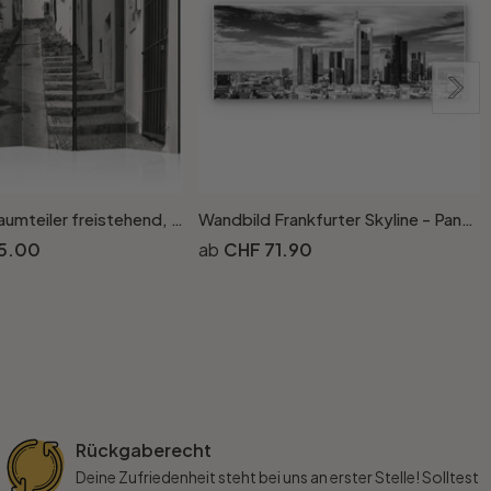
Paravent, Raumteiler freistehend, Trennwand - Altstadt von Altea, 5-teilig - 225 x 172 cm
Wandbild Frankfurter Skyline - Panorama
L
5.00
CHF 71.90
Rückgaberecht
Deine Zufriedenheit steht bei uns an erster Stelle! Solltest