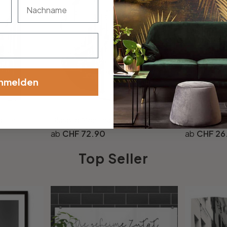
nachname
nmelden
artre
Glasbild Montmartre - rund
Sichtschut
CHF 72.90
CHF 26
Top Seller