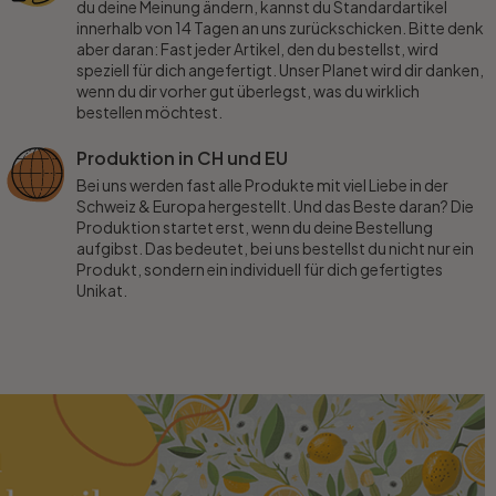
du deine Meinung ändern, kannst du Standardartikel
innerhalb von 14 Tagen an uns zurückschicken. Bitte denk
aber daran: Fast jeder Artikel, den du bestellst, wird
speziell für dich angefertigt. Unser Planet wird dir danken,
wenn du dir vorher gut überlegst, was du wirklich
bestellen möchtest.
Produktion in CH und EU
Bei uns werden fast alle Produkte mit viel Liebe in der
Schweiz & Europa hergestellt. Und das Beste daran? Die
Produktion startet erst, wenn du deine Bestellung
aufgibst. Das bedeutet, bei uns bestellst du nicht nur ein
Produkt, sondern ein individuell für dich gefertigtes
Unikat.