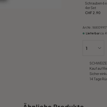
Schrauben 6 
4er Set
CHF 2.90
Art.Nr.:
WA109917
Lieferbar
ca. 
SCHWEIZER
Kauf auf R
Sicher ein
14 Tage R
Ähnliche Produkte