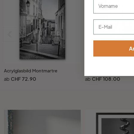
vorname
Email
A
Acrylglasbild Montmartre
Alu Dibond Bild Montm
CHF 72.90
CHF 108.00