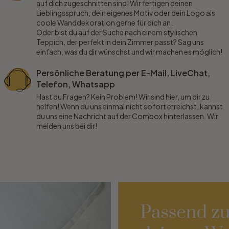
auf dich zugeschnitten sind! Wir fertigen deinen
Lieblingsspruch, dein eigenes Motiv oder dein Logo als
coole Wanddekoration gerne für dich an.
Oder bist du auf der Suche nach einem stylischen
Teppich, der perfekt in dein Zimmer passt? Sag uns
einfach, was du dir wünschst und wir machen es möglich!
Persönliche Beratung per E-Mail, LiveChat,
Telefon, Whatsapp
Hast du Fragen? Kein Problem! Wir sind hier, um dir zu
helfen! Wenn du uns einmal nicht sofort erreichst, kannst
du uns eine Nachricht auf der Combox hinterlassen. Wir
melden uns bei dir!