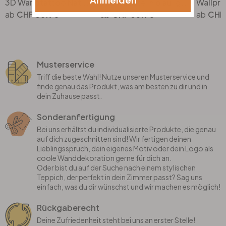
3D Wandtattoo National Geographic Frecher Eisbär
Vliestapete in blau, grün, beige Marmoroptik SteinGrafisch Modern
CHF 38.90
CHF 36.90
CHF 
Musterservice
Triff die beste Wahl! Nutze unseren Musterservice und
finde genau das Produkt, was am besten zu dir und in
dein Zuhause passt.
Sonderanfertigung
Bei uns erhältst du individualisierte Produkte, die genau
auf dich zugeschnitten sind! Wir fertigen deinen
Lieblingsspruch, dein eigenes Motiv oder dein Logo als
coole Wanddekoration gerne für dich an.
Oder bist du auf der Suche nach einem stylischen
Teppich, der perfekt in dein Zimmer passt? Sag uns
einfach, was du dir wünschst und wir machen es möglich!
Rückgaberecht
Deine Zufriedenheit steht bei uns an erster Stelle!