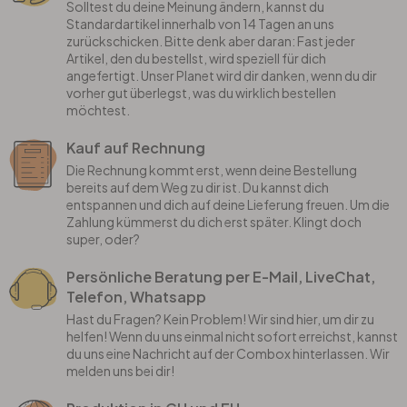
Solltest du deine Meinung ändern, kannst du
Standardartikel innerhalb von 14 Tagen an uns
zurückschicken. Bitte denk aber daran: Fast jeder
Artikel, den du bestellst, wird speziell für dich
angefertigt. Unser Planet wird dir danken, wenn du dir
vorher gut überlegst, was du wirklich bestellen
möchtest.
Kauf auf Rechnung
Die Rechnung kommt erst, wenn deine Bestellung
bereits auf dem Weg zu dir ist. Du kannst dich
entspannen und dich auf deine Lieferung freuen. Um die
Zahlung kümmerst du dich erst später. Klingt doch
super, oder?
Persönliche Beratung per E-Mail, LiveChat,
Telefon, Whatsapp
Hast du Fragen? Kein Problem! Wir sind hier, um dir zu
helfen! Wenn du uns einmal nicht sofort erreichst, kannst
du uns eine Nachricht auf der Combox hinterlassen. Wir
melden uns bei dir!