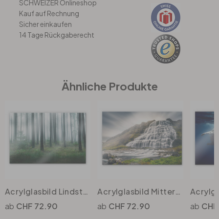
SCHWEIZER Onlineshop
Kauf auf Rechnung
Sicher einkaufen
Büro
14 Tage Rückgaberecht
Bad
Eingangsbereich
Ähnliche Produkte
Acrylglasbild Lindsten - Im Wald
Acrylglasbild Mitterwallner - Unendlichkeit
CHF 72.90
CHF 72.90
CHF