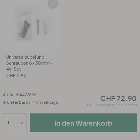
Rund
5-teilig
Tapeten Blau
Tapeten Grün
Wohnzimmer
Wohnzimmer
Tapeten Pink & Rosa
Schlafzimmer
Schlafzimmer
Tapeten Türkis
Kinderzimmer
Kinderzimmer
Universaldübel und
Schrauben 6 x 30mm -
4er Set
Tapeten Lila & Violett
Küche
Bad
CHF 2.90
Jugendzimmer
Küche
Wohnzimmer
Art.Nr.:
WA477835
CHF 72.90
Lieferbar
ca. 4-7 Werktage
Bad
Flur
Schlafzimmer
zzgl.
Verpackung und Versand
In den Warenkorb
Flur
Kinderzimmer
Küche